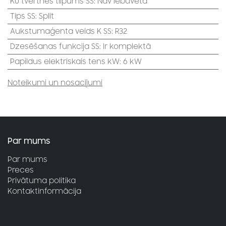
KŪ tvertnes tilpums SS
:
Nav iebūvēta
Tips SS
:
Split
Aukstumaģenta veids K SS
:
R32
Dzesēšanas funkcija SS
:
Ir komplektā
Papildus elektriskais tens kW
:
6 kW
Noteikumi un nosacījumi
Par mums
Par mums
Preces
Privātuma politika
Kontaktinformācija