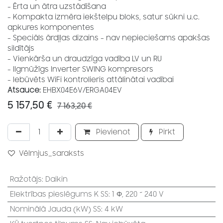
- Ērta un ātra uzstādīšana
- Kompakta izmēra iekštelpu bloks, satur sūkni u.c.
apkures komponentes
- Speciāls ārdļļas dizains - nav nepieciešams apakšas
sildītājs
- Vienkārša un draudzīga vadība LV un RU
- Ilgmūžīgs Inverter SWING kompresors
- Iebūvēts WiFi kontrolieris attālinātai vadībai
Atsauce:
EHBX04E6V/ERGA04EV
5 157,50
€
7 163,20
€
Pievienot
Pirkt
Vēlmjus_saraksts
Ražotājs
:
Daikin
Elektrības pieslēgums K SS
:
1 Φ, 220 ~ 240 V
Nominālā Jauda (kW) SS
:
4 kW