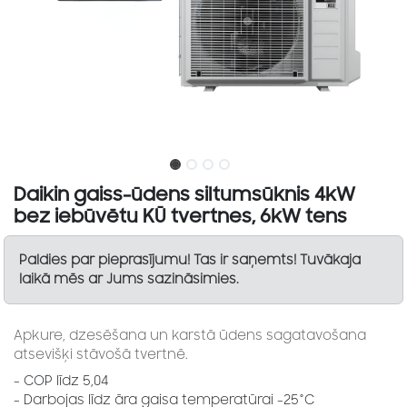
Daikin gaiss-ūdens siltumsūknis 4kW
bez iebūvētu KŪ tvertnes, 6kW tens
Paldies par pieprasījumu! Tas ir saņemts! Tuvākaja
laikā mēs ar Jums sazināsimies.
Apkure, dzesēšana un karstā ūdens sagatavošana
atsevišķi stāvošā tvertnē.
- COP līdz 5,04
- Darbojas līdz āra gaisa temperatūrai -25°C