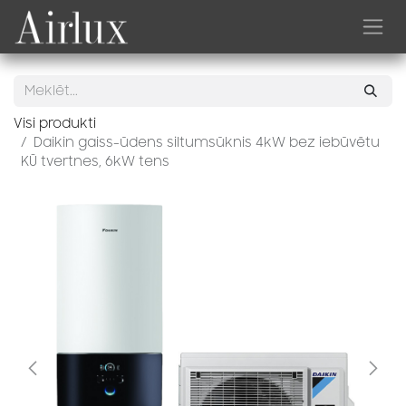
Skip to Content
Visi produkti
Daikin gaiss-ūdens siltumsūknis 4kW bez iebūvētu
KŪ tvertnes, 6kW tens