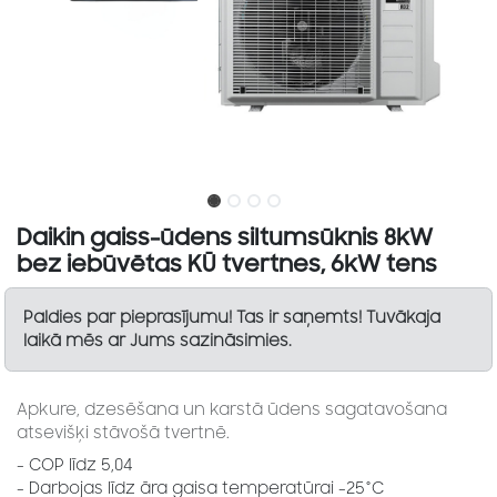
Daikin gaiss-ūdens siltumsūknis 8kW
bez iebūvētas KŪ tvertnes, 6kW tens
Paldies par pieprasījumu! Tas ir saņemts! Tuvākaja
laikā mēs ar Jums sazināsimies.
Apkure, dzesēšana un karstā ūdens sagatavošana
atsevišķi stāvošā tvertnē.
- COP līdz 5,04
- Darbojas līdz āra gaisa temperatūrai -25°C