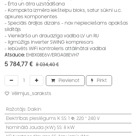
- Ērta un ātra uzstādīšana
- Kompakta izmēra iekštelpu bloks, satur sūkni u.c.
apkures komponentes
- Speciāls ārdļļas dizains - nav nepieciešams apakšas
sildītājs
- Vienkārša un draudzīga vadība LV un RU
- Ilgmūžīgs Inverter SWING kompresors
- Iebūvēts WiFi kontrolieris attālinātai vadībai
Atsauce:
EHBX08E6V/ERGA08EVH7
5 784,77
€
8 034,40
€
Pievienot
Pirkt
Vēlmjus_saraksts
Ražotājs
:
Daikin
Elektrības pieslēgums K SS
:
1 Φ, 220 ~ 240 V
Nominālā Jauda (kW) SS
:
8 kW