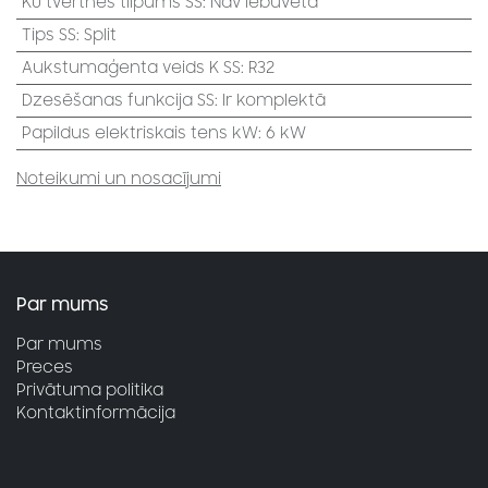
KŪ tvertnes tilpums SS
:
Nav iebūvēta
Tips SS
:
Split
Aukstumaģenta veids K SS
:
R32
Dzesēšanas funkcija SS
:
Ir komplektā
Papildus elektriskais tens kW
:
6 kW
Noteikumi un nosacījumi
Par mums
Par mums
Preces
Privātuma politika
Kontaktinformācija