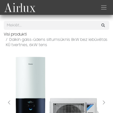
Skip to Content
Visi produkti
Daikin gaiss-ūdens siltumsūknis 8kW bez iebūvētas
KŪ tvertnes, 6kW tens