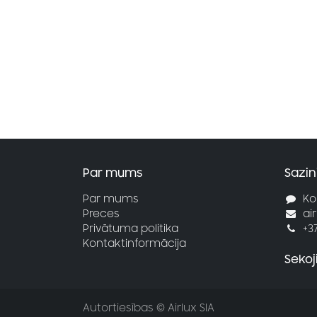
Par mums
Sazin
Par mums
Ko
Preces
ai
Privātuma politika
+3
Kontaktinformācija
Seko
Autortiesības © Airlux SIA