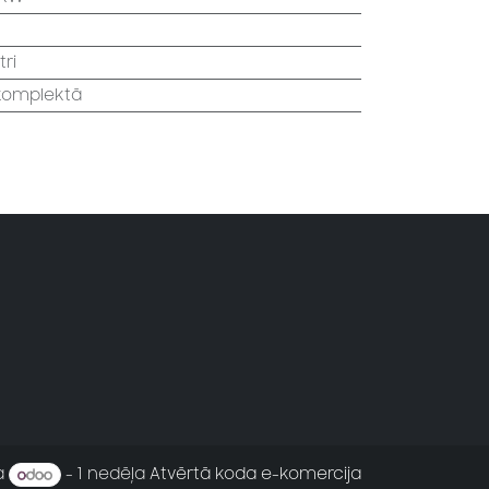
tri
 komplektā
a
- 1 nedēļa
Atvērtā koda e-komercija