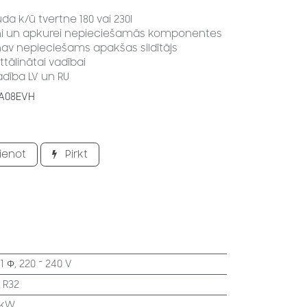
a k/ū tvertne 180 vai 230l
ertni un apkurei nepieciešamās komponentes
 nav nepieciešams apakšas sildītājs
ttālinātai vadībai
adība LV un RU
A08EVH
ienot
Pirkt
:
1 Φ, 220 ~ 240 V
:
R32
 kW