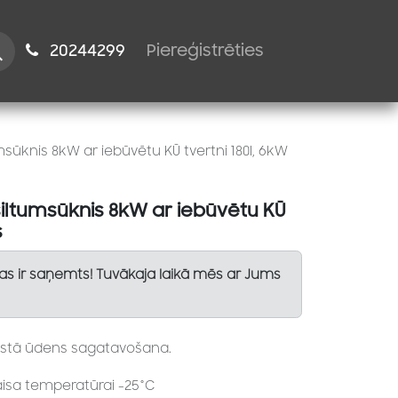
istiem
2024​​4299
Piereģistrēties
msūknis 8kW ar iebūvētu KŪ tvertni 180l, 6kW
siltumsūknis 8kW ar iebūvētu KŪ
s
Tas ir saņemts! Tuvākaja laikā mēs ar Jums
rstā ūdens sagatavošana.
gaisa temperatūrai -25°C