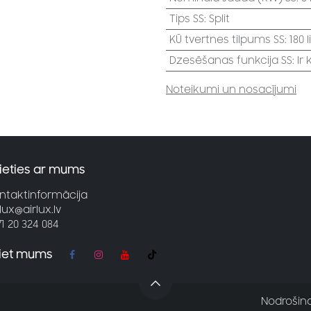
Tips SS
:
Split
KŪ tvertnes tilpums SS
:
180 li
Dzesēšanas funkcija SS
:
Ir
Noteikumi un nosacījumi
ieties ar mums
ntaktinformācija
rlux@airlux.lv
71 20 324 084
jiet mums
Nodrošin