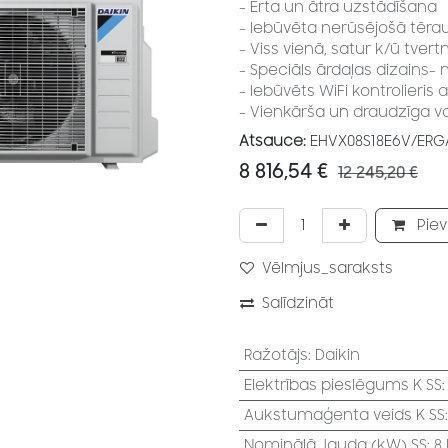
- Ērta un ātra uzstādīšana
- Iebūvēta nerūsējošā tēraud
- Viss vienā, satur k/ū tv
- Speciāls ārdaļas dizains-
- Iebūvēts WiFi kontrolieris a
- Vienkārša un draudzīga v
Atsauce:
EHVX08S18E6V/ERG
8 816,54
€
12 245,20
€
Piev
Vēlmjus_saraksts
Salīdzināt
Ražotājs
:
Daikin
Elektrības pieslēgums K SS
Aukstumaģenta veids K SS
Nominālā Jauda (kW) SS
:
8