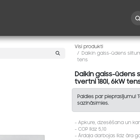
Iespējas
Kontakti
Risinājumi
Blogs
Speciāl
Visi produkti
Daikin gaiss-ūdens siltu
tens
Daikin gaiss-ūdens 
tvertni 180l, 6kW ten
Paldies par pieprasījumu! 
sazināsimies.
- Apkure, dzesēšana un ka
- COP līdz 5,10
- Ārdaļa darbojas līdz āra 