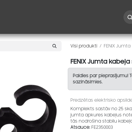
Iespējas
Kontakti
Risinājumi
Blogs
Speciāl
Visi produkti
FENIX Jumta 
FENIX Jumta kabeļa 
Paldies par pieprasījumu! 
sazināsimies.
Predzētas elektrisko apsilde
Komplekts sastāv no 25 skavā
jumta apkures kabeļus note
tās nodrošina stabilu kabeļ
Atsauce:
FE2350003