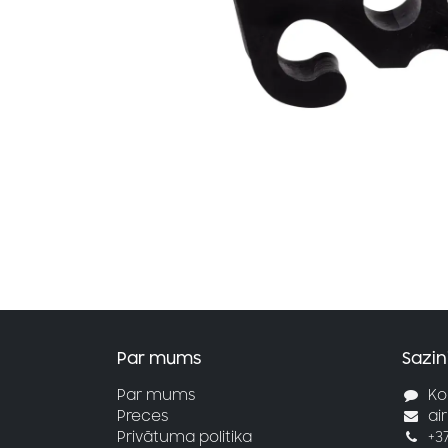
Par mums
Sazin
Par mums
Ko
Preces
ai
Privātuma politika
+3