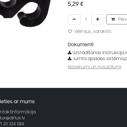
5,29
€
Piev
Vēlmjus_saraksts
Dokumenti
Uzstādīšanas instrukcija
Jumta apsildes sistēma.
Noteikumi un nosacījumi
ieties ar mums
ntaktinformācija
rlux@airlux.lv
71 20 324 084