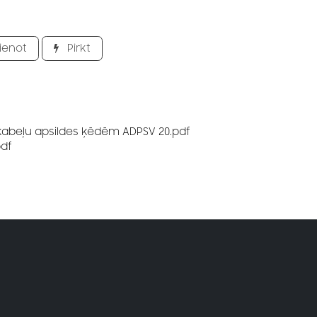
ienot
Pirkt
 kabeļu apsildes ķēdēm ADPSV 20.pdf
pdf