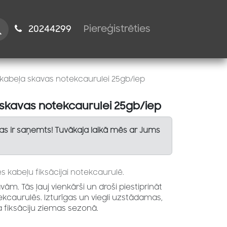
istiem
2024​​4299
Piereģistrēties
kabeļa skavas notekcaurulei 25gb/iep
skavas notekcaurulei 25gb/iep
Tas ir saņemts! Tuvākaja laikā mēs ar Jums
s kabeļu fiksācijai notekcaurulē.
m. Tās ļauj vienkārši un droši piestiprināt
kcaurulēs. Izturīgas un viegli uzstādamas,
a fiksāciju ziemas sezonā.