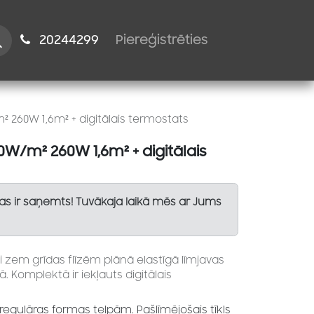
istiem
2024​​4299
Piereģistrēties
² 260W 1,6m² + digitālais termostats
60W/m² 260W 1,6m² + digitālais
Tas ir saņemts! Tuvākaja laikā mēs ar Jums
i zem grīdas flīzēm plānā elastīgā līmjavas
ā. Komplektā ir iekļauts digitālais
i regulāras formas telpām. Pašlīmējošais tīkls