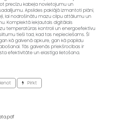
ot precīzu kabeļa novietojumu un
adalījumu. Apsildes paklājā izmantoti plāni,
i, lai nodrošinātu mazu cilpu attālumu un
u. Komplektā iekļautais digitālais
zu temperatūras kontroli un energoefektīvu
siltumu tieši tad, kad tas nepieciešams. Šī
 gan kā galvenā apkure, gan kā papildu
abošanai. Tās galvenās priekšrocības ir
ta efektivitāte un elastīga lietošana.
ienot
Pirkt
ata.pdf