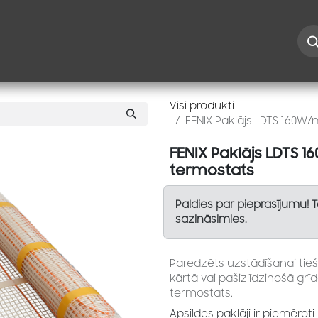
Iespējas
Kontakti
Risinājumi
Blogs
Speciāl
Visi produkti
FENIX Paklājs LDTS 160W/m
FENIX Paklājs LDTS 1
termostats
Paldies par pieprasījumu! 
sazināsimies.
Paredzēts uzstādīšanai tieš
kārtā vai pašizlīdzinošā grīd
termostats.
Apsildes paklāji ir piemērot