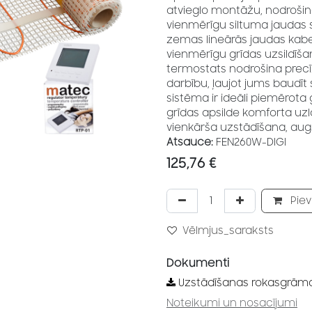
atvieglo montāžu, nodrošin
vienmērīgu siltuma jaudas s
zemas lineārās jaudas kabeļ
vienmērīgu grīdas uzsildīšan
termostats nodrošina precī
darbību, ļaujot jums baudīt 
sistēma ir ideāli piemērota
grīdas apsilde komforta uzl
vienkārša uzstādīšana, augs
Atsauce:
FEN260W-DIGI
125,76
€
Piev
Vēlmjus_saraksts
Dokumenti
Uzstādīšanas rokasgrām
Noteikumi un nosacījumi