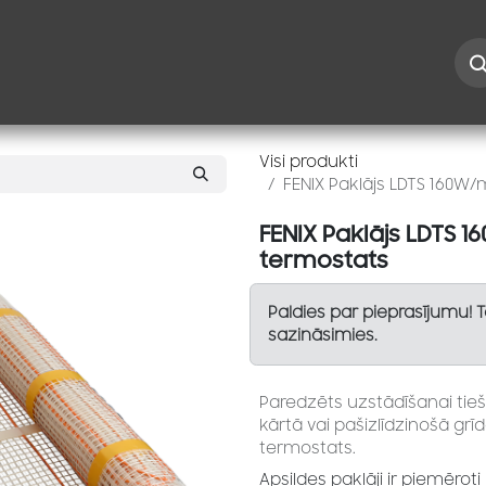
Iespējas
Kontakti
Risinājumi
Blogs
Speciāl
Visi produkti
FENIX Paklājs LDTS 160W/
FENIX Paklājs LDTS 1
termostats
Paldies par pieprasījumu! 
sazināsimies.
Paredzēts uzstādīšanai tieš
kārtā vai pašizlīdzinošā grīd
termostats.
Apsildes paklāji ir piemērot