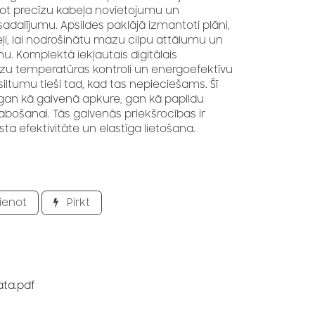
ot precīzu kabeļa novietojumu un
adalījumu. Apsildes paklājā izmantoti plāni,
i, lai nodrošinātu mazu cilpu attālumu un
u. Komplektā iekļautais digitālais
zu temperatūras kontroli un energoefektīvu
siltumu tieši tad, kad tas nepieciešams. Šī
 gan kā galvenā apkure, gan kā papildu
abošanai. Tās galvenās priekšrocības ir
ta efektivitāte un elastīga lietošana.
ienot
Pirkt
ata.pdf