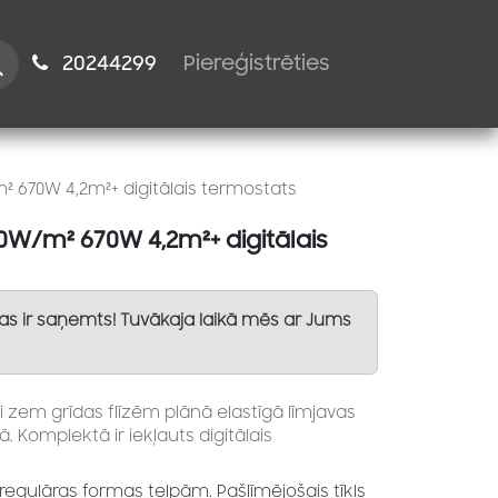
istiem
2024​​4299
Piereģistrēties
m² 670W 4,2m²+ digitālais termostats
60W/m² 670W 4,2m²+ digitālais
Tas ir saņemts! Tuvākaja laikā mēs ar Jums
i zem grīdas flīzēm plānā elastīgā līmjavas
ā. Komplektā ir iekļauts digitālais
i regulāras formas telpām. Pašlīmējošais tīkls