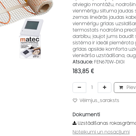
atvieglo montāžu, nodrošin
vienmērīgu siltuma jaudas s
zemas lineārās jaudas kabeļ
vienmērīgu grīdas uzsildīšan
termostats nodrošina precī
darbību, ļaujot jums baudīt 
sistēma ir ideāli piemērota
grīdas apsilde komforta uzl
vienkārša uzstādīšana, augs
Atsauce:
FEN670W-DIGI
183,85
€
Piev
Vēlmjus_saraksts
Dokumenti
Uzstādīšanas rokasgrām
Noteikumi un nosacījumi