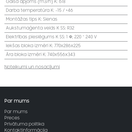
Gaisa apjoms (m3/h) K
:
618
Darba temperatūra K
:
-15 / +46
Montāžas tips K
:
Sienas
Aukstumaģenta veids K SS
:
R32
Elektrības pieslēgums K SS
:
1 Φ, 220 ~ 240 V
Iekšas bloka izmēri K
:
770x286x225
Āra bloka izmēri K
:
740x556x343
Noteikumi un nosacījumi
Par mums
Par mums
Preces
Privātuma politika
Kontaktinformācija