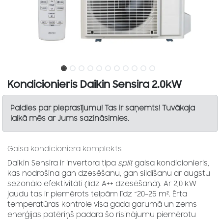
Kondicionieris Daikin Sensira 2.0kW
Paldies par pieprasījumu! Tas ir saņemts! Tuvākaja
laikā mēs ar Jums sazināsimies.
Gaisa kondicioniera komplekts
Daikin Sensira ir invertora tipa
split
gaisa kondicionieris,
kas nodrošina gan dzesēšanu, gan sildīšanu ar augstu
sezonālo efektivitāti (līdz A++ dzesēšanā). Ar 2,0 kW
jaudu tas ir piemērots telpām līdz ~20–25 m². Ērta
temperatūras kontrole visa gada garumā un zems
enerģijas patēriņš padara šo risinājumu piemērotu