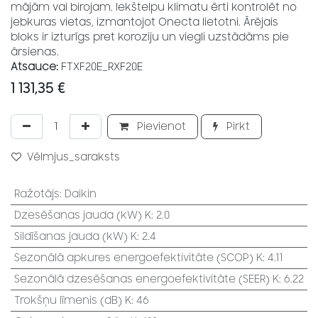
mājām vai birojam. Iekštelpu klimatu ērti kontrolēt no
jebkuras vietas, izmantojot Onecta lietotni. Ārējais
bloks ir izturīgs pret koroziju un viegli uzstādāms pie
ārsienas.
Atsauce:
FTXF20E_RXF20E
1 131,35
€
Pievienot
Pirkt
Vēlmjus_saraksts
Ražotājs
:
Daikin
Dzesēšanas jauda (kW) K
:
2.0
Sildīšanas jauda (kW) K
:
2.4
Sezonālā apkures energoefektivitāte (SCOP) K
:
4.11
Sezonālā dzesēšanas energoefektivitāte (SEER) K
:
6.22
Trokšņu līmenis (dB) K
:
46