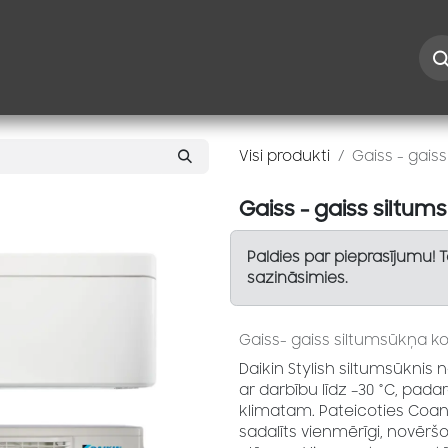
Iespējas
Kontakti
Risinājumi
Blogs
Speciāl
Visi produkti
Gaiss - gaiss
Gaiss - gaiss siltums
Paldies par pieprasījumu! 
sazināsimies.
Gaiss- gaiss siltumsūkņa k
Daikin Stylish siltumsūknis
ar darbību līdz –30 °C, padar
klimatam. Pateicoties Coand
sadalīts vienmērīgi, novērš