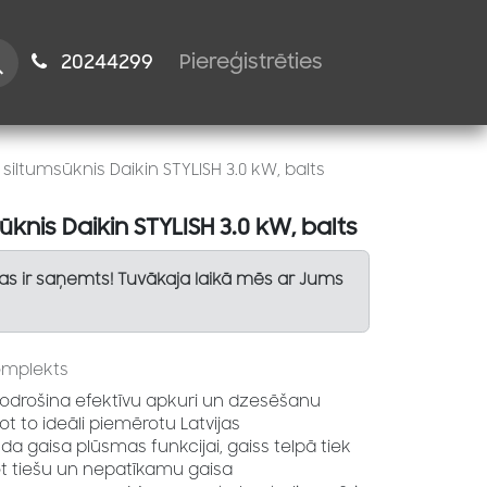
istiem
2024​​4299
Piereģistrēties
 siltumsūknis Daikin STYLISH 3.0 kW, balts
ūknis Daikin STYLISH 3.0 kW, balts
Tas ir saņemts! Tuvākaja laikā mēs ar Jums
omplekts
 nodrošina efektīvu apkuri un dzesēšanu
ot to ideāli piemērotu Latvijas
a gaisa plūsmas funkcijai, gaiss telpā tiek
ot tiešu un nepatīkamu gaisa