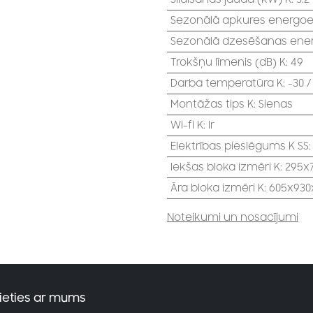
Sezonālā apkures energoef
Sezonālā dzesēšanas energ
Trokšņu līmenis (dB) K
:
49
Darba temperatūra K
:
-30 /
Montāžas tips K
:
Sienas
Wi-fi K
:
Ir
Elektrības pieslēgums K SS
Iekšas bloka izmēri K
:
295x
Āra bloka izmēri K
:
605x930
Noteikumi un nosacījumi
ieties ar mums