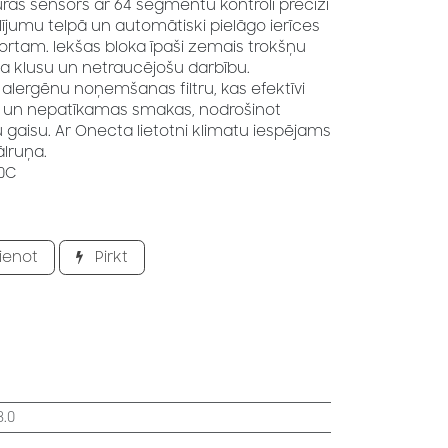
as sensors ar 64 segmentu kontroli precīzi
jumu telpā un automātiski pielāgo ierīces
tam. Iekšas bloka īpaši zemais trokšņu
ina klusu un netraucējošu darbību.
 alergēnu noņemšanas filtru, kas efektīvi
jas un nepatīkamas smakas, nodrošinot
u gaisu. Ar Onecta lietotni klimatu iespējams
ālruņa.
0C
ienot
Pirkt
3.0