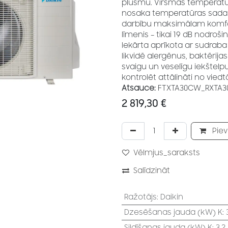
plūsmu. Virsmas temperatūr
nosaka temperatūras sadalī
darbību maksimālam komfor
līmenis – tikai 19 dB nodroš
Iekārta aprīkota ar sudraba
likvidē alergēnus, baktēri
svaigu un veselīgu iekštelp
kontrolēt attālināti no viedt
Atsauce:
FTXTA30CW_RXTA3
2 819,30
€
Piev
Vēlmjus_saraksts
Salīdzināt
Ražotājs
:
Daikin
Dzesēšanas jauda (kW) K
:
Sildīšanas jauda (kW) K
:
3.2