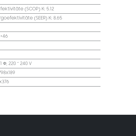
ektivitāte (SCOP) K
:
5.12
oefektivitāte (SEER) K
:
8.65
 +46
:
1 Φ, 220 ~ 240 V
798x189
x376