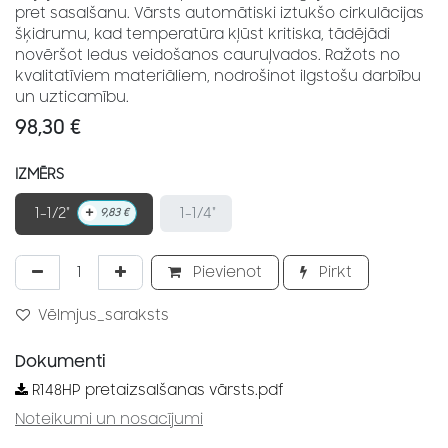
pret sasalšanu. Vārsts automātiski iztukšo cirkulācijas
šķidrumu, kad temperatūra kļūst kritiska, tādējādi
novēršot ledus veidošanos cauruļvados. Ražots no
kvalitatīviem materiāliem, nodrošinot ilgstošu darbību
un uzticamību.
98,30
€
IZMĒRS
+
1-1/2"
1-1/4"
9,83
€
Pievienot
Pirkt
Vēlmjus_saraksts
Dokumenti
R148HP pretaizsalšanas vārsts.pdf
Noteikumi un nosacījumi