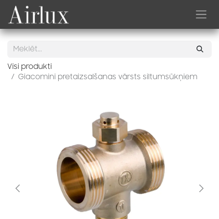
Skip to Content
Visi produkti
Giacomini pretaizsalšanas vārsts siltumsūkņiem