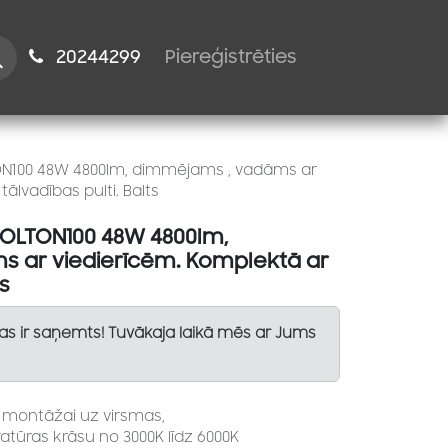
istiem
2024​​4299
Piereģistrēties
ON100 48W 4800lm, dimmējams , vadāms ar
ālvadības pulti. Balts
BOLTON100 48W 4800lm,
 ar viedierīcēm. Komplektā ar
ts
Tas ir saņemts! Tuvākaja laikā mēs ar Jums
s montāžai uz virsmas,
ratūras krāsu no 3000K līdz 6000K