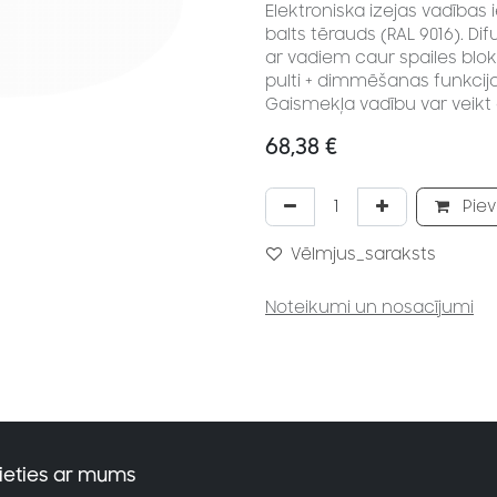
Elektroniska izejas vadības 
balts tērauds (RAL 9016). Dif
ar vadiem caur spailes blo
pulti + dimmēšanas funkcija
Gaismekļa vadību var veikt a
68,38
€
Piev
Vēlmjus_saraksts
Noteikumi un nosacījumi
ieties ar mums