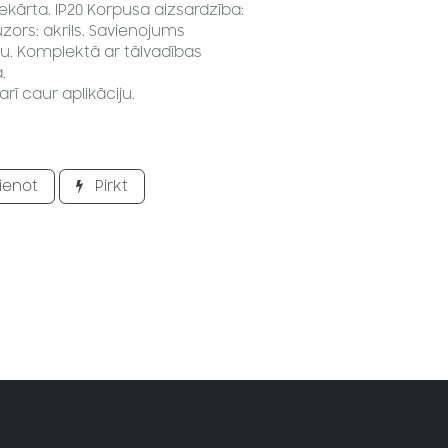
iekārta. IP20 Korpusa aizsardzība:
uzors: akrils. Savienojums
ku. Komplektā ar tālvadības
.
rī caur aplikāciju.
ienot
Pirkt