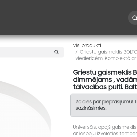
Iespējas
Kontakti
Risinājumi
Blogs
Speciāl
Visi produkti
Griestu gaismeklis BOLT
viedierīcēm. Komplektā ar t
Griestu gaismeklis 
dimmējams , vadāms
tālvadības pulti. Bal
Paldies par pieprasījumu! 
sazināsimies.
Universāls, apaļš gaismekli
ar iespēju izvēlēties tempe