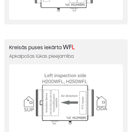
WF
L
Kreisās puses iekārta
Apkalpošas lūkas pieejamība