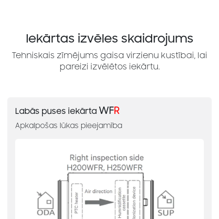
Iekārtas izvēles skaidrojums
Tehniskais zīmējums gaisa virzienu kustībai, lai
pareizi izvēlētos iekārtu.
WF
R
Labās puses iekārta
Apkalpošas lūkas pieejamība