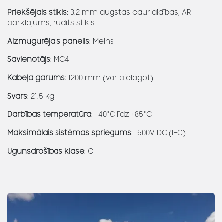
Priekšējais stikls
: 3.2 mm augstas caurlaidības, AR
pārklājums, rūdīts stikls
Aizmugurējais panelis
: Melns
Savienotājs
: MC4
Kabeļa garums
: 1200 mm (var pielāgot)
Svars
: 21.5 kg
Darbības temperatūra
: -40°C līdz +85°C
Maksimālais sistēmas spriegums
: 1500V DC (IEC)
Ugunsdrošības klase
: C