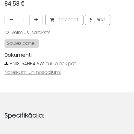
84,58
€
Pievienot
Pirkt
Vēlmjus_saraksts
Saules paneļi
Dokumenti
HN18-54HB415W-full-black.pdf
Noteikumi un nosacījumi
Specifikācija: