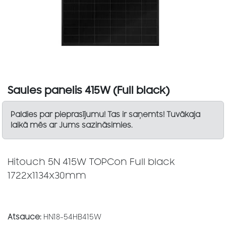
Saules panelis 415W (Full black)
Paldies par pieprasījumu! Tas ir saņemts! Tuvākaja
laikā mēs ar Jums sazināsimies.
Hitouch 5N 415W TOPCon Full black
1722x1134x30mm
Atsauce:
HN18-54HB415W