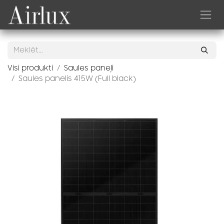
Skip to Content
Visi produkti
Saules paneļi
Saules panelis 415W (Full black)