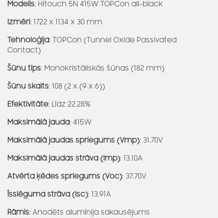
Modelis
: Hitouch 5N 415W TOPCon all-black
Izmēri
: 1722 x 1134 x 30 mm
Tehnoloģija
: TOPCon (Tunnel Oxide Passivated
Contact)
Šūnu tips
: Monokristāliskās šūnas (182 mm)
Šūnu skaits
: 108 (2 x (9 x 6))
Efektivitāte
: Līdz 22.28%
Maksimālā jauda
: 415W
Maksimālā jaudas spriegums (Vmp)
: 31.70V
Maksimālā jaudas strāva (Imp)
: 13.10A
Atvērta ķēdes spriegums (Voc)
: 37.70V
Īsslēguma strāva (Isc)
: 13.91A
Rāmis
: Anodēts alumīnija sakausējums