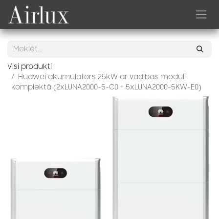
Skip to Content
Visi produkti
Huawei akumulators 25kW ar vadības moduli
komplektā (2xLUNA2000-5-C0 + 5xLUNA2000-5KW-E0)