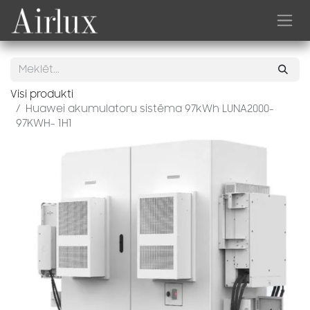
Skip to Content
Visi produkti
Huawei akumulatoru sistēma 97kWh LUNA2000-
97KWH- 1H1