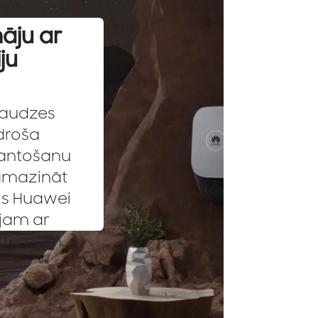
āju ar
ju
aaudzes
droša
mantošanu
amazināt
ais Huawei
ojam ar
istemām.