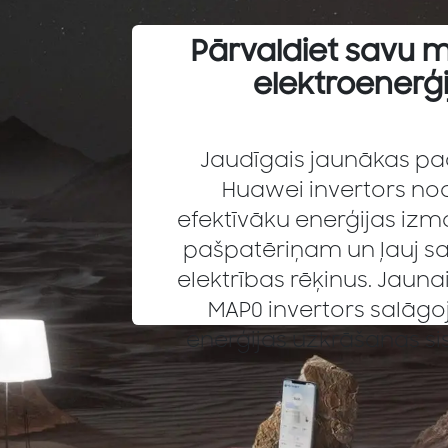
Pārvaldiet savu m
elektroenerģi
Jaudīgais jaunākas p
Huawei invertors no
efektīvāku enerģijas iz
pašpatēriņam un ļauj s
elektrības rēķinus. Jaun
MAP0 invertors salāg
enerģijas uzkrāšanas s