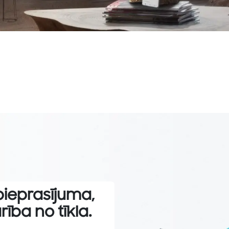
pieprasījuma,
ība no tīkla.