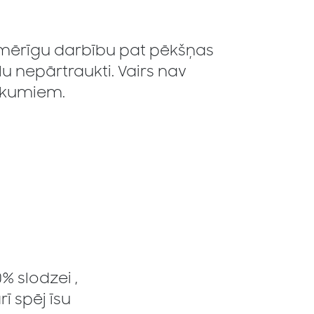
enmērīgu darbību pat pēkšņas
u nepārtraukti. Vairs nav
ukumiem.
% slodzei ,
ī spēj īsu