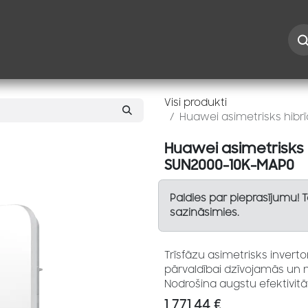
Iespējas
Kontakti
Risinājumi
Blogs
Speciāl
Visi produkti
Huawei asimetrisks hibrī
Huawei asimetrisks 
SUN2000-10K-MAP0
Paldies par pieprasījumu! 
sazināsimies.
Trīsfāzu asimetrisks inverto
pārvaldībai dzīvojamās un 
Nodrošina augstu efektivitā
1 771,44
€