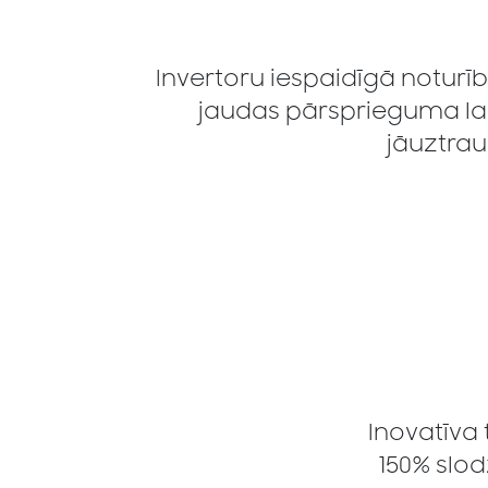
Invertoru iespaidīgā noturī
jaudas pārsprieguma laik
jāuztra
Inovatīva 
150% slod