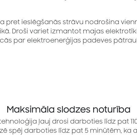
ba pret ieslēgšanās strāvu nodrošina vi
ā. Droši variet izmantot majas elektrotīkl
ucās par elektroenerģijas padeves pātra
Maksimāla slodzes noturība
tehnoloģija ļauj drosi darboties līdz pat 110
zē spēj darboties līdz pat 5 minūtēm, ka ar