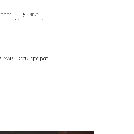
ienot
Pirkt
K-MAP0-Datu lapa.pdf