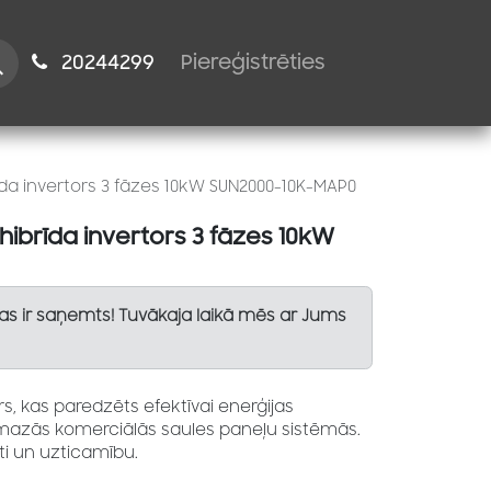
istiem
2024​​4299
Piereģistrēties
da invertors 3 fāzes 10kW SUN2000-10K-MAP0
hibrīda invertors 3 fāzes 10kW
Tas ir saņemts! Tuvākaja laikā mēs ar Jums
rs, kas paredzēts efektīvai enerģijas
mazās komerciālās saules paneļu sistēmās.
ti un uzticamību.