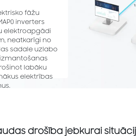
ektrisko fāžu
AP0 inverters
u elektroapgādi
, neatkarīgi no
udas sadale uzlabo
s izmantošanas
drošinot labāku
mākus elektrības
nus.
audas drošība jebkurai situācij