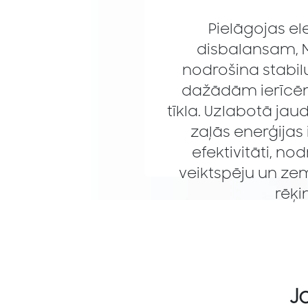
Pielāgojas el
disbalansam, M
nodrošina stabil
dažādām ierīcēm
tīkla. Uzlabotā ja
zaļās enerģija
efektivitāti, no
veiktspēju un ze
rēķi
J