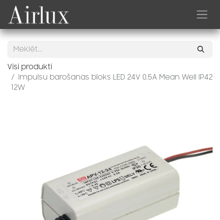
Skip to Content
Visi produkti
Impulsu barošanas bloks LED 24V 0.5A Mean Well IP42
12W