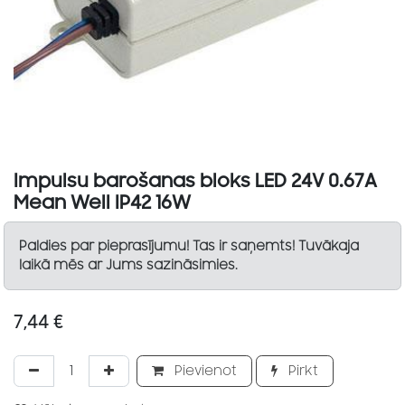
Impulsu barošanas bloks LED 24V 0.67A
Mean Well IP42 16W
Paldies par pieprasījumu! Tas ir saņemts! Tuvākaja
laikā mēs ar Jums sazināsimies.
7,44
€
Pievienot
Pirkt