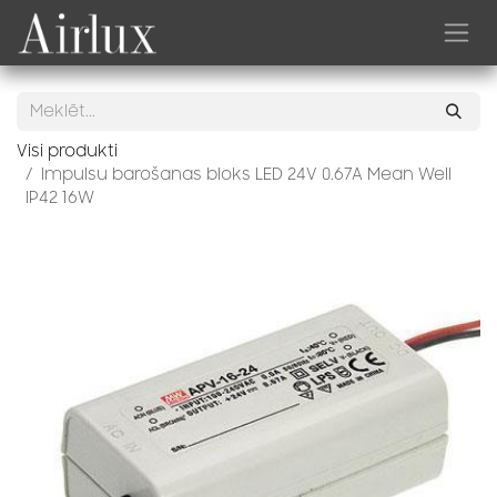
Skip to Content
Visi produkti
Impulsu barošanas bloks LED 24V 0.67A Mean Well
IP42 16W