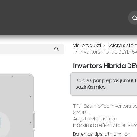
Iespējas
Kontakti
Risinājumi
Blogs
Speciāl
Visi produkti
Solārā sistē
Invertors Hibrīda DEYE 15k
Invertors Hibrīda DEY
Paldies par pieprasījumu! 
sazināsimies.
Trīs fāzu hibrīda invertors 
2 MPPT.
Augsta efektivitāte
Maksimālā efektivitāte: 97.
Baterijas tips: Lithium-ion