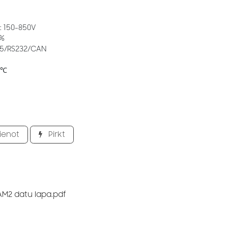
 150-850V
6%
485/RS232/CAN
0℃
ienot
Pirkt
M2 datu lapa.pdf