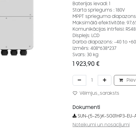
Baterijas ievadi: 1
Starta spriegums : 180V
MPPT sprieguma diapazons:
Maksimālā efektivitāte: 97.
Komunikācijas intrfeisi: RS
Displejs: LCD
Darba diapazons: -40 to +6
Izmērs: 408*638*237
Svars: 30 kg
1 923,90
€
Piev
Vēlmjus_saraksts
Dokumenti
SUN-(5-25)K-SG01HP3-EU-A
Noteikumi un nosacījumi