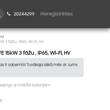
istiem
2024​​4299
Piereģistrēties
ma
W 3 fāžu , IP65, Wi-Fi, HV
E 15kW 3 fāžu , IP65, Wi-Fi, HV
Tas ir saņemts! Tuvākaja laikā mēs ar Jums
saderīgs ar HVB750 baterijām.
6%