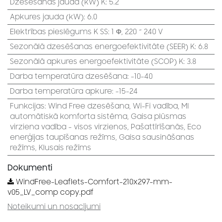
Dzesēšanas jauda (kW) K
:
5.2
Apkures jauda (kW)
:
6.0
Elektrības pieslēgums K SS
:
1 Φ, 220 ~ 240 V
Sezonālā dzesēšanas energoefektivitāte (SEER) K
:
6.8
Sezonālā apkures energoefektivitāte (SCOP) K
:
3.8
Darba temperatūra dzesēšana
:
-10-40
Darba temperatūra apkure
:
-15-24
Funkcijas
:
Wind Free dzesēšana
,
Wi-Fi vadība
,
MI
automātiskā komforta sistēma
,
Gaisa plūsmas
virziena vadība - visos virzienos
,
Pašattīrīšanās
,
Eco
enerģijas taupīšanas režīms
,
Gaisa sausināšanas
režīms
,
Klusais režīms
Dokumenti
WindFree-Leaflets-Comfort-210x297-mm-
v05_LV_comp copy.pdf
Noteikumi un nosacījumi