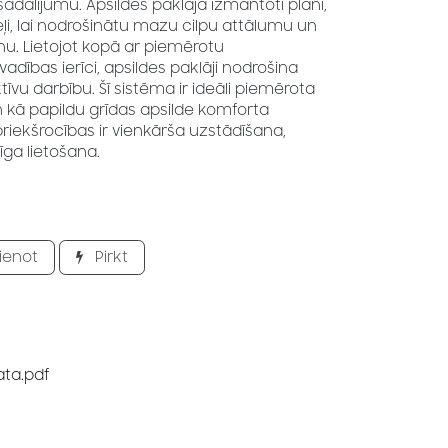
adalījumu. Apsildes paklājā izmantoti plāni,
i, lai nodrošinātu mazu cilpu attālumu un
nu. Lietojot kopā ar piemērotu
dības ierīci, apsildes paklāji nodrošina
u darbību. Šī sistēma ir ideāli piemērota
 kā papildu grīdas apsilde komforta
riekšrocības ir vienkārša uzstādīšana,
īga lietošana.
ienot
Pirkt
ata.pdf