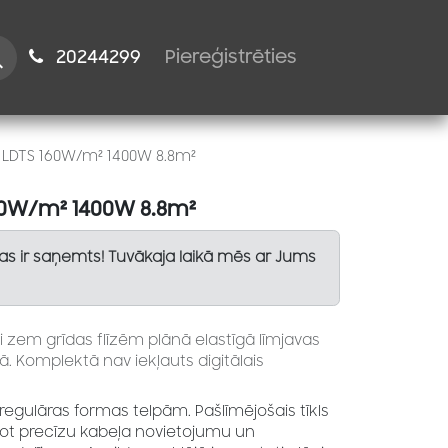
istiem
2024​​4299
Piereģistrēties
s LDTS 160W/m² 1400W 8.8m²
160W/m² 1400W 8.8m²
Tas ir saņemts! Tuvākaja laikā mēs ar Jums
i zem grīdas flīzēm plānā elastīgā līmjavas
dā. Komplektā nav iekļauts digitālais
i regulāras formas telpām. Pašlīmējošais tīkls
ot precīzu kabeļa novietojumu un