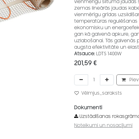
vienmērīgu siltuma jaudas s
zemas lineārās jaudas kabeļ
vienmērīgu grīdas uzsildīša
temperatūras regulēšanas va
ekonomisku un energoefektīv
gan kā galvenā apkure, gan
uzlabošanai. Tās galvenās p
augsta efektivitāte un elast
Atsauce:
LDTS 1400W
201,59
€
Piev
Vēlmjus_saraksts
Dokumenti
Uzstādīšanas rokasgrām
Noteikumi un nosacījumi