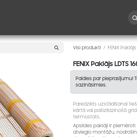
Iespējas
Kontakti
Risinājumi
Blogs
Speciāl
Visi produkti
FENIX Paklāj
FENIX Paklājs LDTS 
Paldies par pieprasījumu! 
sazināsimies.
Paredzēts uzstādīšanai tieš
kārtā vai pašizlīdzinošā grī
termostats.
Apsildes paklāji ir piemērot
atvieglo montāžu, nodrošin