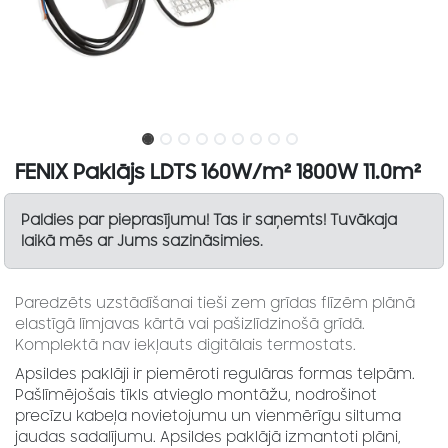
FENIX Paklājs LDTS 160W/m² 1800W 11.0m²
Paldies par pieprasījumu! Tas ir saņemts! Tuvākaja
laikā mēs ar Jums sazināsimies.
Paredzēts uzstādīšanai tieši zem grīdas flīzēm plānā
elastīgā līmjavas kārtā vai pašizlīdzinošā grīdā.
Komplektā nav iekļauts digitālais termostats.
Apsildes paklāji ir piemēroti regulāras formas telpām.
Pašlīmējošais tīkls atvieglo montāžu, nodrošinot
precīzu kabeļa novietojumu un vienmērīgu siltuma
jaudas sadalījumu. Apsildes paklājā izmantoti plāni,