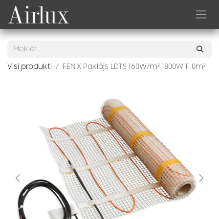
Skip to Content
Visi produkti
FENIX Paklājs LDTS 160W/m² 1800W 11.0m²