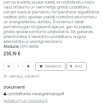
zemas lineārās jaudas kabeļi, lai nodrošinātu mazu
cilpu attālumu un vienmērīgu grīdas uzsildīšanu.
Lietojot kopā ar piemērotu temperatūras regulēšanas
vadības ierīci, apsildes paklāji nodrošina ekonomisku
un energoefektīvu darbību. Šī sistēma ir ideāli
piemērota gan kā galvenā apkure, gan kā papildu
grīdas apsilde komforta uzlabošanai. Tās galvenās
priekšrocības ir vienkārša uzstādīšana, augsta
efektivitāte un elastīga lietošana.
Atsauce:
LDTS 1800W
235,19
€
Pievienot
Pirkt
Vēlmjus_saraksts
Dokumenti
Uzstādīšanas rokasgrāmata.pdf
Noteikumi un nosacījumi