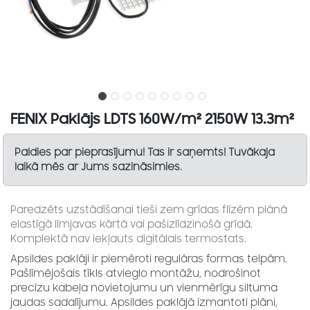
FENIX Paklājs LDTS 160W/m² 2150W 13.3m²
Paldies par pieprasījumu! Tas ir saņemts! Tuvākaja
laikā mēs ar Jums sazināsimies.
Paredzēts uzstādīšanai tieši zem grīdas flīzēm plānā
elastīgā līmjavas kārtā vai pašizlīdzinošā grīdā.
Komplektā nav iekļauts digitālais termostats.
Apsildes paklāji ir piemēroti regulāras formas telpām.
Pašlīmējošais tīkls atvieglo montāžu, nodrošinot
precīzu kabeļa novietojumu un vienmērīgu siltuma
jaudas sadalījumu. Apsildes paklājā izmantoti plāni,