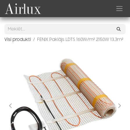
Skip to Content
Visi produkti
FENIX Paklājs LDTS 160W/m² 2150W 13.3m²