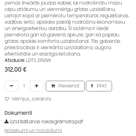
zemas lineārās jaudas kabeļi, lai nodrošinātu mazu
cilpu attālumu un vienmērīgu grīdas uzsildīšanu.
Lietojot kopā ar piemērotu temperatūras regulēšanas
vadības ierīci, apsildes paklāji nodrošina ekonomisku
un energoefektīvu darbību. Šī sistēma ir ideāli
piemērota gan kā galvenā apkure, gan kā papildu
grīdas apsilde komforta uzlabošanai. Tās galvenās
priekšrocības ir vienkārša uzstādīšana, augsta
efektivitāte un elastīga lietošana.
Atsauce:
LDTS 2150W
312,00
€
Pievienot
Pirkt
Vēlmjus_saraksts
Dokumenti
Uzstādīšanas rokasgrāmata.pdf
Noteikumi un nosacījumi