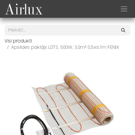
Skip to Content
Visi produkti
Apsildes paklājs LDTS, 500W, 3.0m² 0,5x6.1m FENIX