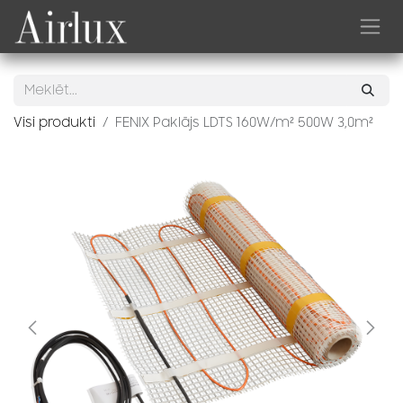
Skip to Content
Visi produkti
FENIX Paklājs LDTS 160W/m² 500W 3,0m²