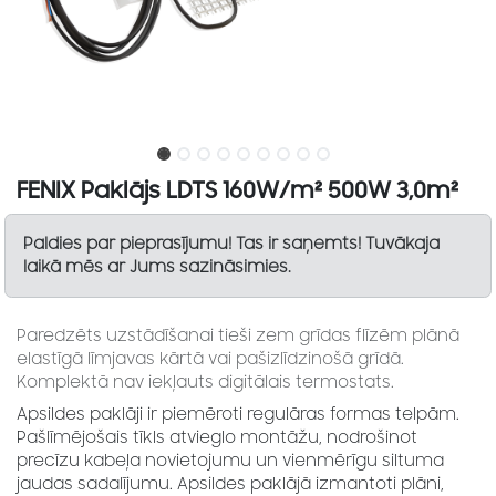
FENIX Paklājs LDTS 160W/m² 500W 3,0m²
Paldies par pieprasījumu! Tas ir saņemts! Tuvākaja
laikā mēs ar Jums sazināsimies.
Paredzēts uzstādīšanai tieši zem grīdas flīzēm plānā
elastīgā līmjavas kārtā vai pašizlīdzinošā grīdā.
Komplektā nav iekļauts digitālais termostats.
Apsildes paklāji ir piemēroti regulāras formas telpām.
Pašlīmējošais tīkls atvieglo montāžu, nodrošinot
precīzu kabeļa novietojumu un vienmērīgu siltuma
jaudas sadalījumu. Apsildes paklājā izmantoti plāni,