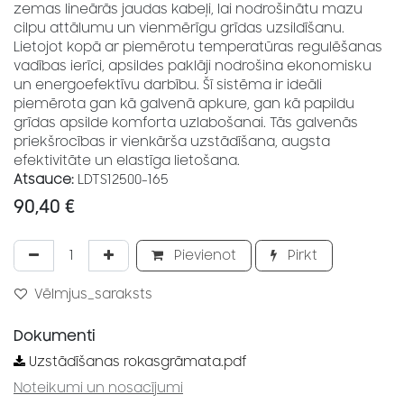
zemas lineārās jaudas kabeļi, lai nodrošinātu mazu
cilpu attālumu un vienmērīgu grīdas uzsildīšanu.
Lietojot kopā ar piemērotu temperatūras regulēšanas
vadības ierīci, apsildes paklāji nodrošina ekonomisku
un energoefektīvu darbību. Šī sistēma ir ideāli
piemērota gan kā galvenā apkure, gan kā papildu
grīdas apsilde komforta uzlabošanai. Tās galvenās
priekšrocības ir vienkārša uzstādīšana, augsta
efektivitāte un elastīga lietošana.
Atsauce:
LDTS12500-165
90,40
€
Pievienot
Pirkt
Vēlmjus_saraksts
Dokumenti
Uzstādīšanas rokasgrāmata.pdf
Noteikumi un nosacījumi