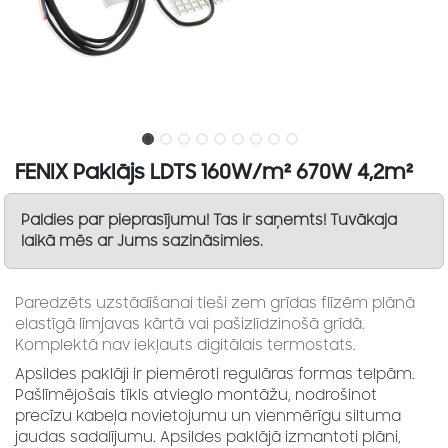
FENIX Paklājs LDTS 160W/m² 670W 4,2m²
Paldies par pieprasījumu! Tas ir saņemts! Tuvākaja
laikā mēs ar Jums sazināsimies.
Paredzēts uzstādīšanai tieši zem grīdas flīzēm plānā
elastīgā līmjavas kārtā vai pašizlīdzinošā grīdā.
Komplektā nav iekļauts digitālais termostats.
Apsildes paklāji ir piemēroti regulāras formas telpām.
Pašlīmējošais tīkls atvieglo montāžu, nodrošinot
precīzu kabeļa novietojumu un vienmērīgu siltuma
jaudas sadalījumu. Apsildes paklājā izmantoti plāni,