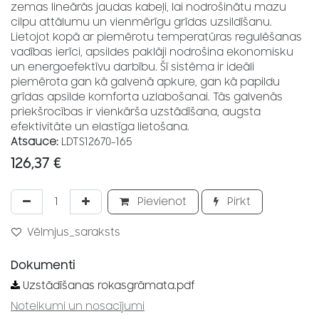
zemas lineārās jaudas kabeļi, lai nodrošinātu mazu
cilpu attālumu un vienmērīgu grīdas uzsildīšanu.
Lietojot kopā ar piemērotu temperatūras regulēšanas
vadības ierīci, apsildes paklāji nodrošina ekonomisku
un energoefektīvu darbību. Šī sistēma ir ideāli
piemērota gan kā galvenā apkure, gan kā papildu
grīdas apsilde komforta uzlabošanai. Tās galvenās
priekšrocības ir vienkārša uzstādīšana, augsta
efektivitāte un elastīga lietošana.
Atsauce:
LDTS12670-165
126,37
€
Pievienot
Pirkt
Vēlmjus_saraksts
Dokumenti
Uzstādīšanas rokasgrāmata.pdf
Noteikumi un nosacījumi