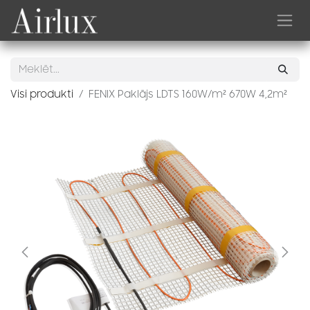
Skip to Content
Visi produkti
FENIX Paklājs LDTS 160W/m² 670W 4,2m²