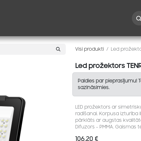
Iespējas
Kontakti
Risinājumi
Blogs
Speciāl
Visi produkti
Led prožekto
Led prožektors TENR
Paldies par pieprasījumu! 
sazināsimies.
LED prožektors ar simetrisk
radīšanai. Korpusa izturība I
pārklāts ar augstas kvalitā
Difuzors - PMMA. Gaismas t
106,20
€