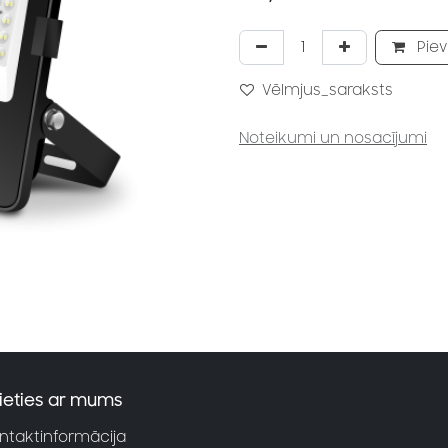
Piev
Vēlmjus_saraksts
Noteikumi un nosacījumi
ieties ar mums
ntaktinformācija