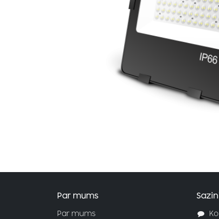
Par mums
Sazin
Par mums
Ko