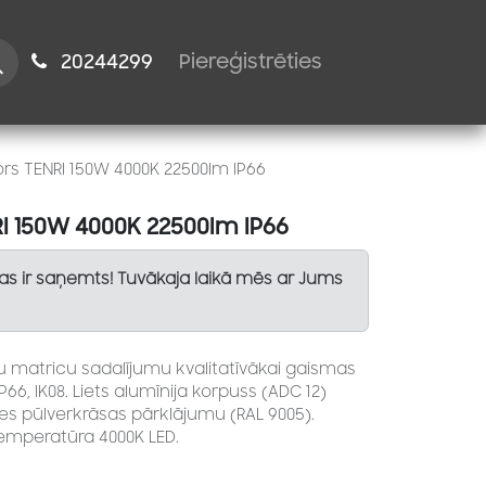
istiem
2024​​4299
Piereģistrēties
rs TENRI 150W 4000K 22500lm IP66
I 150W 4000K 22500lm IP66
Tas ir saņemts! Tuvākaja laikā mēs ar Jums
u matricu sadalījumu kvalitatīvākai gaismas
P66, IK08. Liets alumīnija korpuss (ADC 12)
tes pūlverkrāsas pārklājumu (RAL 9005).
emperatūra 4000K LED.