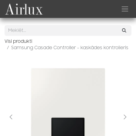
Skip to Content
Visi produkti
Samsung Casade Controller - kaskādes kontrolieris