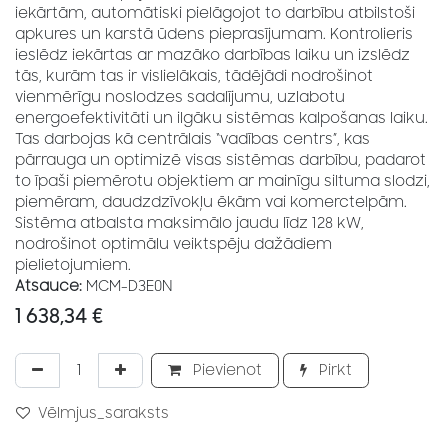
iekārtām, automātiski pielāgojot to darbību atbilstoši
apkures un karstā ūdens pieprasījumam. Kontrolieris
ieslēdz iekārtas ar mazāko darbības laiku un izslēdz
tās, kurām tas ir vislielākais, tādējādi nodrošinot
vienmērīgu noslodzes sadalījumu, uzlabotu
energoefektivitāti un ilgāku sistēmas kalpošanas laiku.
Tas darbojas kā centrālais “vadības centrs”, kas
pārrauga un optimizē visas sistēmas darbību, padarot
to īpaši piemērotu objektiem ar mainīgu siltuma slodzi,
piemēram, daudzdzīvokļu ēkām vai komerctelpām.
Sistēma atbalsta maksimālo jaudu līdz 128 kW,
nodrošinot optimālu veiktspēju dažādiem
pielietojumiem.
Atsauce:
MCM-D3E0N
1 638,34
€
Pievienot
Pirkt
Vēlmjus_saraksts