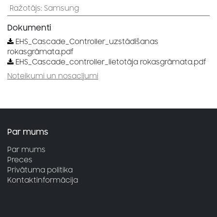
Ražotājs
:
Samsung
Dokumenti
EHS_Cascade_Controller_uzstādīšanas
rokasgrāmata.pdf
EHS_Cascade_controller_lietotāja rokasgrāmata.pdf
Noteikumi un nosacījumi
Par mums
Par mums
Preces
Privātuma politika
Kontaktinformācija