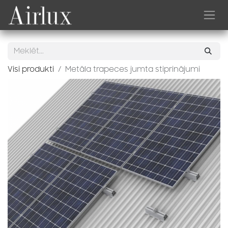
Skip to Content
Visi produkti
Metāla trapeces jumta stiprinājumi