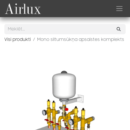
Skip to Content
Visi produkti
Mono siltumsūkņa apsaistes komplekts