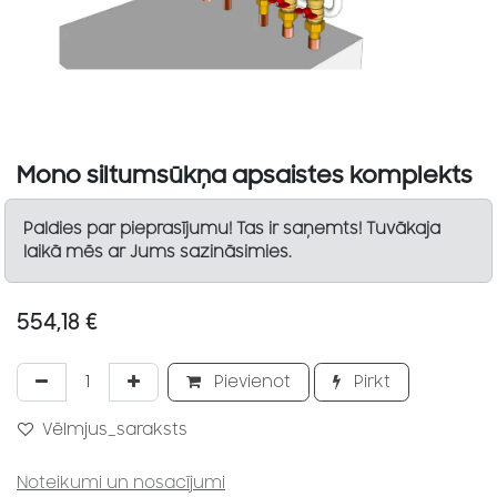
Mono siltumsūkņa apsaistes komplekts
Paldies par pieprasījumu! Tas ir saņemts! Tuvākaja
laikā mēs ar Jums sazināsimies.
554,18
€
Pievienot
Pirkt
Vēlmjus_saraksts
Noteikumi un nosacījumi