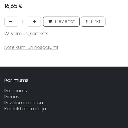
16,65
€
Pievienot
Pirkt
Vēlmjus_saraksts
Noteikumi un nosacījumi
Par mums
Par mums
Preces
Privātuma politika
Kontaktinformācija