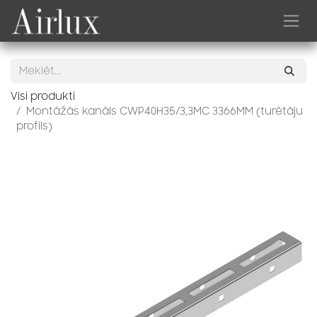
Skip to Content
Visi produkti
Montāžās kanāls CWP40H35/3,3MC 3366MM (turētāju
profils)