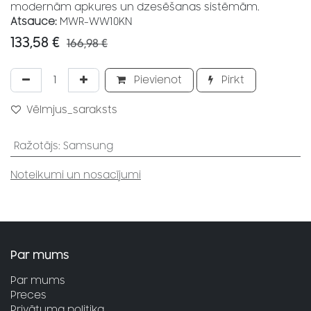
modernām apkures un dzesēšanas sistēmām.
Atsauce:
MWR-WW10KN
133,58
€
166,98
€
Pievienot
Pirkt
Vēlmjus_saraksts
Ražotājs
:
Samsung
Noteikumi un nosacījumi
Par mums
Par mums
Preces
Privātuma politika