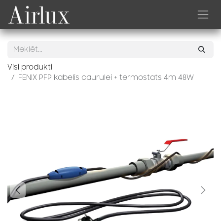
Skip to Content
Visi produkti
FENIX PFP kabelis caurulei + termostats 4m 48W