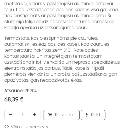
metāla vai, vēlams, pašlīmējošu alumīnija lentu vai
foliju. Pēc uzstādīšanas apsildes kabelis visā garumā
tiek piestiprināts ar pašlīmējošu alumīnija lentu. Šī
alumīnija folija palīdz nodrošināt siltuma pārnesi no
kabeļa apvalka uz aizsargājamo cauruli.
Termostats, kas piestiprināms pie caurules,
automātiski ieslēdz apsildes kabeli, kad caurules
temperatūra nokrītas zem 3°C. Pateicoties
kontaktdakšai un integrētajam termostatam,
uzstādīšana ir ļoti vienkārša un neprasa specializētus
elektroinstalācijas darbus. Tādēļ kabelis ir īpaši
piemērots vienkāršai un drošai pašuzstādīšanai gan
apdzīvotās, gan neapdzīvotās ēkās.
Atsauce:
PFP04
68,39
€
Pievienot
Pirkt
Vēlmjus_saraksts