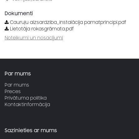
Dokumenti
Cauruļu aizsardziba_instalācija pamatprincipi.pdf
Lietotāja rokasgrāmata.pdf
Noteikumi un nosacījumi
Par mums
Par mums
Preces
Privātuma politika
Kontaktinformācija
Sazinieties ar mums