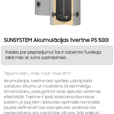
SUNSYSTEM Akumulācijas tvertne PS 500l
Paldies par pieprasījumu! Tas ir saņemts! Tuvākaja
laikā mēs ar Jums sazināsimies.
Tilpums 500 L, max 3 bar, max 95ºC
Akumulācijas tvertne bez spirāles uzkrāj katla
saražoto siltumu un nodrošina tā vienmērīgu
izmantošanu, paaugstinot visas apkures sistēmas
efektivitāti. Tvertne ir īpaši ieteicama biomasas
katliem, jo ļauj tiem darboties optimālā nominālās
jaudas režīmā arī tad, kad apkures sistēmai nav
nepieciešams viss saražotais siltums. Pāri palikusī