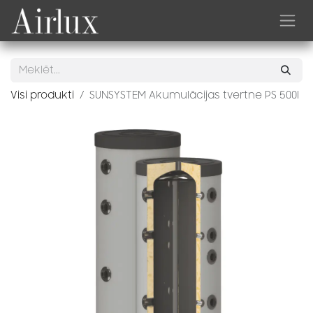
Skip to Content
Visi produkti
SUNSYSTEM Akumulācijas tvertne PS 500l