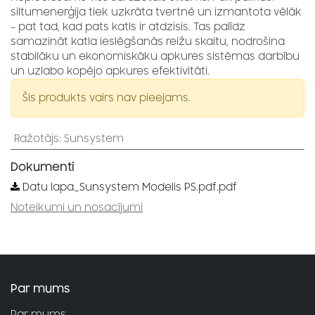
siltumenerģija tiek uzkrāta tvertnē un izmantota vēlāk
– pat tad, kad pats katls ir atdzisis. Tas palīdz
samazināt katla ieslēgšanās reižu skaitu, nodrošina
stabilāku un ekonomiskāku apkures sistēmas darbību
un uzlabo kopējo apkures efektivitāti.
Šis produkts vairs nav pieejams.
Ražotājs
:
Sunsystem
Dokumenti
Datu lapa_Sunsystem Modelis PS.pdf.pdf
Noteikumi un nosacījumi
Par mums
Par mums