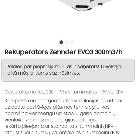
Rekuperators Zehnder EVO3 300m3/h
Paldies par pieprasījumu! Tas ir saņemts! Tuvākaja
laikā mēs ar Jums sazināsimies.
Gaisa plūsma līdz 300 m³/h; siltummainis HRV vai ERV
Kompakta un energoefektīva ventilācijas iekārta ar
uzlabotu pastāvīgas plūsmas tehnoloģiju, kas
nodrošina vienmērīgu un stabilu gaisa apmaiņu,
vienlaikus samazinot enerģijas patēriņu.
Iekārta pieejama ar standarta siltummaini (HRV –
atgūst tikai siltumu) vai entalpijas siltummaini (ERV –