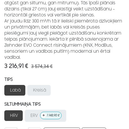
atgūst gan siltumu, gan mitrumu). Tās īpaši plānais
dizains (tikai 27 cm) ļauj elastīgi veikt uzstādīšanu -
horizontāli griestos vai vertikāli pie sienas.
Ar jaudu līdz 300 m³/h tā ir lieliski piemērota dzīvokļiem
un privātmājām, bet labās vai kreisās puses
pieslēgumi ļauj viegli pielāgot uzstādīšanu konkrētam
telpas plānojumam. Iekārta ir pilnībā savienojama ar
Zehnder EVO Connect risinājumiem (KNX, ModBus,
sensoriem un vadības pultīm) modernai un ērtai
vadībai.
3 216,91
€
3 574,34
€
TIPS
Labā
Kreisā
SILTUMMAIŅA TIPS
+
ERV
HRV
1 148,90
€