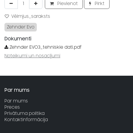
Pievienot
Pirkt
Vēlmjus_saraksts
Zehnder Evo
Dokumenti
Zehnder EVO3_tehniskie dati.pdf
Noteikumi un nosacījumi
Par mums
Par mums
Preces
Privātuma politika
Kontaktinformācija