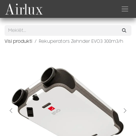
Skip to Content
Visi produkti
Rekuperators Zehnder EVO3 300m3/h