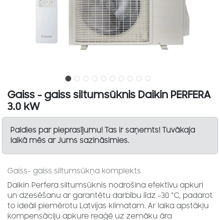
Gaiss - gaiss siltumsūknis Daikin PERFERA
3.0 kW
Paldies par pieprasījumu! Tas ir saņemts! Tuvākaja
laikā mēs ar Jums sazināsimies.
Gaiss- gaiss siltumsūkņa komplekts
Daikin Perfera siltumsūknis nodrošina efektīvu apkuri
un dzesēšanu ar garantētu darbību līdz –30 °C, padarot
to ideāli piemērotu Latvijas klimatam. Ar laika apstākļu
kompensāciju apkure reaģē uz zemāku āra