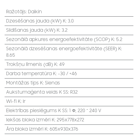
Ražotājs
:
Daikin
Dzesēšanas jauda (kW) K
:
3.0
Sildīšanas jauda (kW) K
:
3.2
Sezonālā apkures energoefektivitāte (SCOP) K
:
5.2
Sezonālā dzesēšanas energoefektivitāte (SEER) K
:
8.65
Trokšņu līmenis (dB) K
:
49
Darba temperatūra K
:
-30 / +46
Montāžas tips K
:
Sienas
Aukstumaģenta veids K SS
:
R32
Wi-fi K
:
Ir
Elektrības pieslēgums K SS
:
1 Φ, 220 ~ 240 V
Iekšas bloka izmēri K
:
295x778x272
Āra bloka izmēri K
:
605x930x376