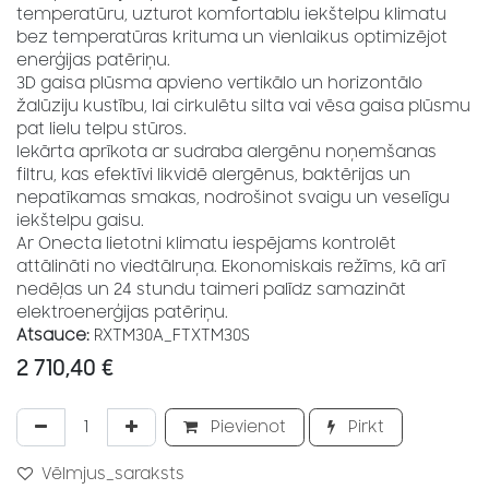
temperatūru, uzturot komfortablu iekštelpu klimatu
bez temperatūras krituma un vienlaikus optimizējot
enerģijas patēriņu.
3D gaisa plūsma apvieno vertikālo un horizontālo
žalūziju kustību, lai cirkulētu silta vai vēsa gaisa plūsmu
pat lielu telpu stūros.
Iekārta aprīkota ar sudraba alergēnu noņemšanas
filtru, kas efektīvi likvidē alergēnus, baktērijas un
nepatīkamas smakas, nodrošinot svaigu un veselīgu
iekštelpu gaisu.
Ar Onecta lietotni klimatu iespējams kontrolēt
attālināti no viedtālruņa. Ekonomiskais režīms, kā arī
nedēļas un 24 stundu taimeri palīdz samazināt
elektroenerģijas patēriņu.
Atsauce:
RXTM30A_FTXTM30S
2 710,40
€
Pievienot
Pirkt
Vēlmjus_saraksts