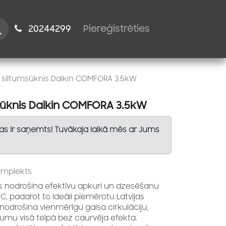
istiem
2024​​4299
Piereģistrēties
s siltumsūknis Daikin COMFORA 3.5kW
msūknis Daikin COMFORA 3.5kW
Tas ir saņemts! Tuvākaja laikā mēs ar Jums
omplekts
s nodrošina efektīvu apkuri un dzesēšanu
°C, padarot to ideāli piemērotu Latvijas
odrošina vienmērīgu gaisa cirkulāciju,
stumu visā telpā bez caurvēja efekta.