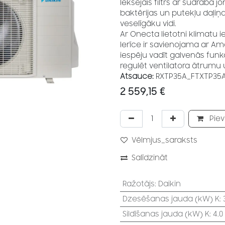
Iekšējais filtrs ar sudraba 
baktērijas un putekļu daļiņa
veselīgāku vidi.
Ar Onecta lietotni klimatu i
Ierīce ir savienojama ar Am
iespēju vadīt galvenās funkc
regulēt ventilatora ātrumu u
Atsauce:
RXTP35A_FTXTP35
2 559,15
€
Piev
Vēlmjus_saraksts
Salīdzināt
Ražotājs
:
Daikin
Dzesēšanas jauda (kW) K
:
Sildīšanas jauda (kW) K
:
4.0