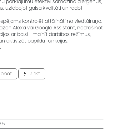
jonu pārklājumu efektīvi samazina alergēnus,
s, uzlabojot gaisa kvalitāti un radot
espējams kontrolēt attālināti no viedtālruņa.
azon Alexa vai Google Assistant, nodrošinot
ijas ar balsi – mainīt darbības režīmus,
n aktivizēt papildu funkcijas.
A
ienot
Pirkt
3.5