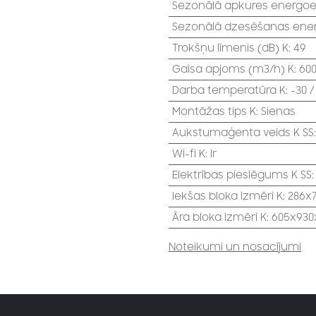
Sezonālā apkures energoef
Sezonālā dzesēšanas energ
Trokšņu līmenis (dB) K
:
49
Gaisa apjoms (m3/h) K
:
60
Darba temperatūra K
:
-30 /
Montāžas tips K
:
Sienas
Aukstumaģenta veids K SS
Wi-fi K
:
Ir
Elektrības pieslēgums K SS
Iekšas bloka izmēri K
:
286x
Āra bloka izmēri K
:
605x930
Noteikumi un nosacījumi