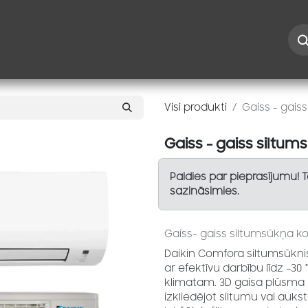
Iespējas
Kontakti
Risinājumi
Blogs
Speciāl
Visi produkti
Gaiss - gais
Gaiss - gaiss siltu
Paldies par pieprasījumu! 
sazināsimies.
Gaiss- gaiss siltumsūkņa k
Daikin Comfora siltumsūkni
ar efektīvu darbību līdz –30 
klimatam. 3D gaisa plūsma n
izkliedējot siltumu vai auk