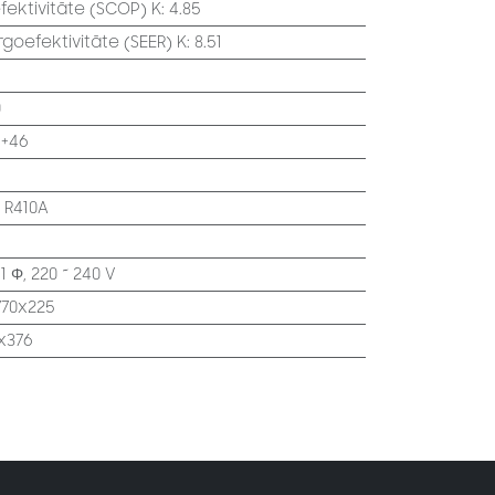
ektivitāte (SCOP) K
:
4.85
oefektivitāte (SEER) K
:
8.51
0
 +46
:
R410A
:
1 Φ, 220 ~ 240 V
770x225
x376