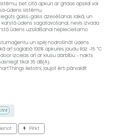
tēmu, bet citā apkuri ar grīdas apsildi vai
isa–ūdens sistēmu.
 iegūts gaiss-gaiss dzesēšanas laikā, un
 karstā ūdens sagatavošanai, nevis izvada
arstā ūdens uzsildīšanai nepieciešamo
kstumaģentu un spēj nodrošināt ūdens
kā arī saglabā 100% apkures jaudu līdz –15 °C
door izceļas arī ar klusu darbību – nakts
asniegt tikai 35 dB(A).
rtThings lietotni, ļaujot ērti pārvaldīt
,72
€
ienot
Pirkt