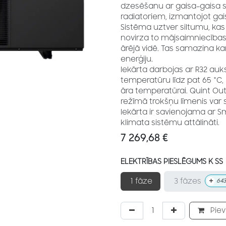
dzesēšanu ar gaisa–gaisa sis
radiatoriem, izmantojot ga
Sistēma uztver siltumu, kas
novirza to mājsaimniecības
ārējā vidē. Tas samazina k
enerģiju.
Iekārta darbojas ar R32 au
temperatūru līdz pat 65 °C, 
āra temperatūrai. Quint Out
režīmā trokšņu līmenis var s
Iekārta ir savienojama ar Sma
klimata sistēmu attālināti.
7 269,68
€
ELEKTRĪBAS PIESLĒGUMS K SS
+
3 fāzes
1 fāze
643
Piev