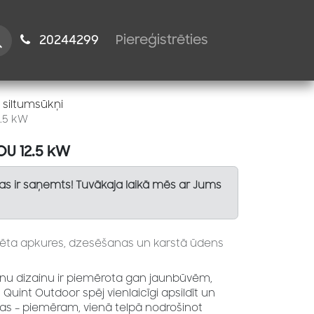
istiem
2024​​4299
Piereģistrēties
 siltumsūkņi
.5 kW
OU 12.5 kW
Tas ir saņemts! Tuvākaja laikā mēs ar Jums
zēta apkures, dzesēšanas un karstā ūdens
lnu dizainu ir piemērota gan jaunbūvēm,
Quint Outdoor spēj vienlaicīgi apsildīt un
s – piemēram, vienā telpā nodrošinot