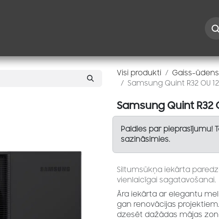
Iespējas
Kontakti
Risinājumi
Blogs
Speciāl
Visi produkti
Gaiss-ūdens
Samsung Quint R32 OU 12
Samsung Quint R32 
Paldies par pieprasījumu! 
sazināsimies.
Siltumsūkņa iekārta pared
vienlaicīgai sagatavošanai.
Āra iekārta ar elegantu me
gan renovācijas projektiem. 
dzesēt dažādas mājas zona