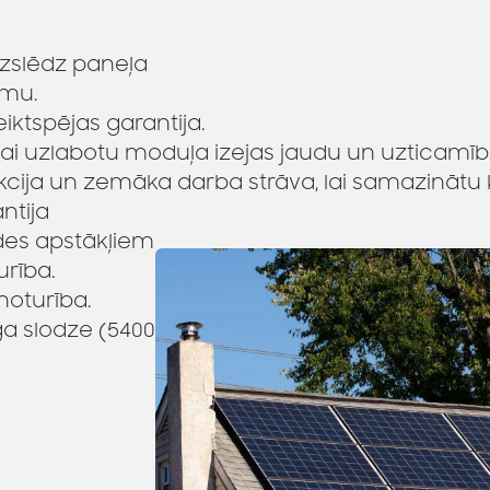
izslēdz paneļa
ēmu.
ktspējas garantija.
ai uzlabotu moduļa izejas jaudu un uzticamīb
ukcija un zemāka darba strāva, lai samazināt
ntija
ides apstākļiem
rība.
noturība.
ga slodze (5400 Pa)