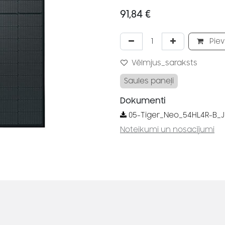
91,84
€
Piev
Vēlmjus_saraksts
Saules paneļi
Dokumenti
05-Tiger_Neo_54HL4R-B_J
Noteikumi un nosacījumi