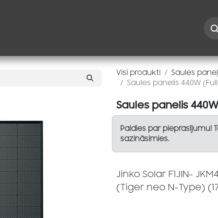
Iespējas
Kontakti
Risinājumi
Blogs
Speciāl
Visi produkti
Saules paneļ
Saules panelis 440W (Ful
Saules panelis 440W
Paldies par pieprasījumu! 
sazināsimies.
Jinko Solar F1JIN- JK
(Tiger neo N-Type) (1