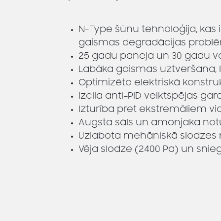
N-Type šūnu tehnoloģija, kas 
gaismas degradācijas probl
25 gadu paneļa un 30 gadu vei
Labāka gaismas uztveršana, l
Optimizēta elektriskā konstr
Izcila anti–PID veiktspējas gara
Izturība pret ekstremāliem v
Augsta sāls un amonjaka notu
Uzlabota mehāniskā slodzes 
Vēja slodze (2400 Pa) un snie