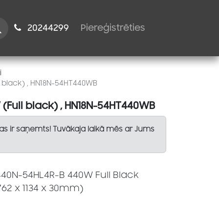
istiem
2024​​4299
Piereģistrēties
i
l black) , HN18N-54HT440WB
 (Full black) , HN18N-54HT440WB
Tas ir saņemts! Tuvākaja laikā mēs ar Jums
M440N-54HL4R-B 440W Full Black
762 x 1134 x 30mm)