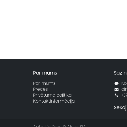
Par mums
Sazin
Par mums
Ko
Preces
ai
Privātuma politika
+3
Kontaktinformācija
Seko