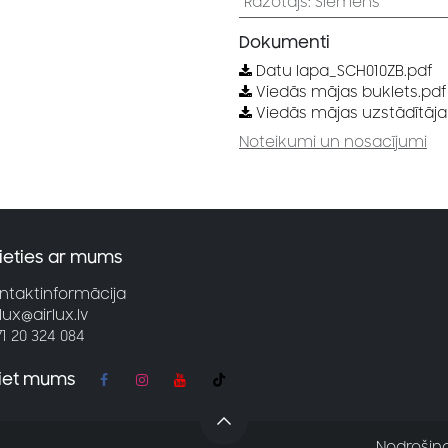
Ražotājs
:
Siemens
Dokumenti
Datu lapa_SCH010ZB.pdf
Viedās mājas buklets.pdf
Viedās mājas uzstādītāj
Noteikumi un nosacījumi
ieties ar mums
ntaktinformācija
rlux@airlux.lv
71 20 324 084
jiet mums