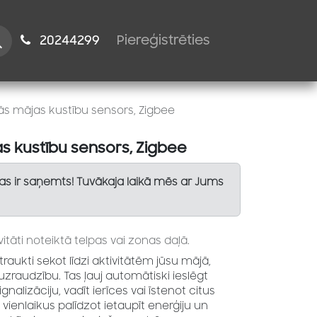
istiem
2024​​4299
Piereģistrēties
ās mājas kustību sensors, Zigbee
s kustību sensors, Zigbee
Tas ir saņemts! Tuvākaja laikā mēs ar Jums
vitāti noteiktā telpas vai zonas daļā.
raukti sekot līdzi aktivitātēm jūsu mājā,
uzraudzību. Tas ļauj automātiski ieslēgt
gnalizāciju, vadīt ierīces vai īstenot citus
vienlaikus palīdzot ietaupīt enerģiju un