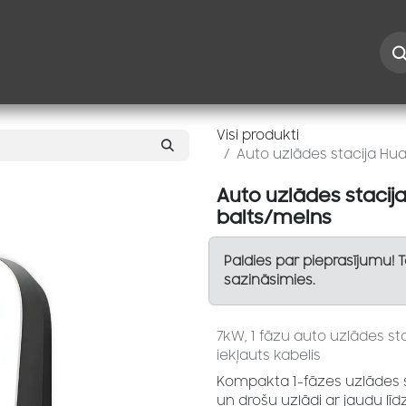
Iespējas
Kontakti
Risinājumi
Blogs
Speciāl
Visi produkti
Auto uzlādes stacija Hua
Auto uzlādes stacija
balts/melns
Paldies par pieprasījumu! 
sazināsimies.
7kW, 1 fāzu auto uzlādes s
iekļauts kabelis
Kompakta 1-fāzes uzlādes 
un drošu uzlādi ar jaudu līd