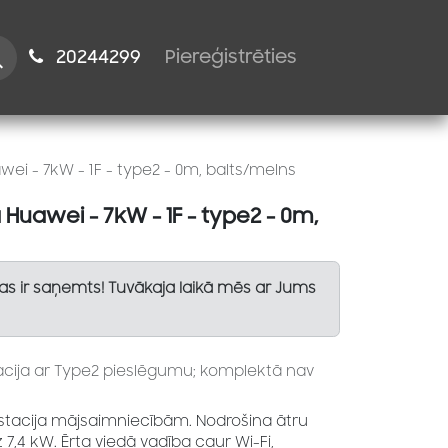
istiem
2024​​4299
Piereģistrēties
wei - 7kW - 1F - type2 - 0m, balts/melns
 Huawei - 7kW - 1F - type2 - 0m,
Tas ir saņemts! Tuvākaja laikā mēs ar Jums
tacija ar Type2 pieslēgumu; komplektā nav
stacija mājsaimniecībām. Nodrošina ātru
z 7,4 kW. Ērta viedā vadība caur Wi-Fi,