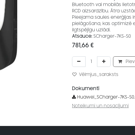
Bluetooth vai mobilās lietot
RCD aizsardzību. Ātra uzstādī
Pieejama saules enerģijas 
pielāgošana, kas optimizē e
ilgtspējīgu uzlādi.
Atsauce:
SCharger-7KS-S0
781,66
€
Piev
Vēlmjus_saraksts
Dokumenti
Huawei_SCharger-7KS-S0
Noteikumi un nosacījumi