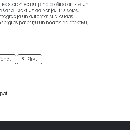
nes starpniecību, pilna drošība ar IP54 un
šana – sākt uzlādi var jau trīs soļos.
integrācija un automātiska jaudas
nerģijas patēriņu un nodrošina efektīvu,
ienot
Pirkt
.pdf