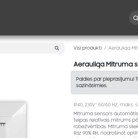
Iespējas
Kontakti
Risinājumi
Blogs
Speciāl
Visi produkti
Aerauliqa M
Aerauliqa Mitruma 
Paldies par pieprasījumu! 
sazināsimies.
IP40, 230V~ 50/60 Hz, maks. 
Mitruma sensors automātiski 
telpas relatīvais mitrums pā
robežvērtības. Mitruma sli
līdz 90% RH, nodrošinot opt