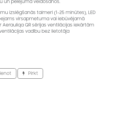
tu un pelējuma veidošanos.
amu izslēgšanās taimeri (1–25 minūtes), LED
pieejams virsapmetuma vai iebūvējamā
ar Aerauliqa QR sērijas ventilācijas iekārtām
ntilācijas vadību bez lietotāja
ienot
Pirkt