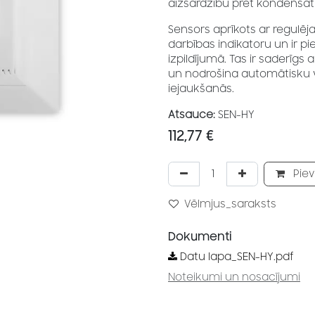
aizsardzību pret kondensā
Sensors aprīkots ar regulēj
darbības indikatoru un ir 
izpildījumā. Tas ir saderīgs 
un nodrošina automātisku ve
iejaukšanās.
Atsauce:
SEN-HY
112,77
€
Piev
Vēlmjus_saraksts
Dokumenti
Datu lapa_SEN-HY.pdf
Noteikumi un nosacījumi