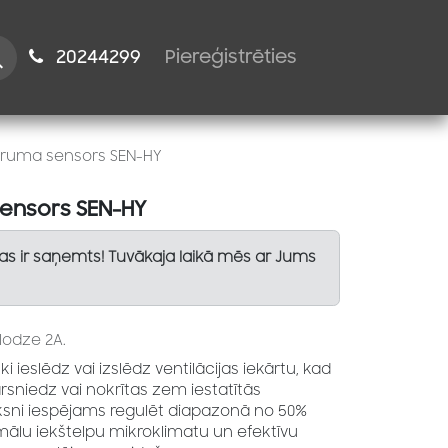
istiem
2024​​4299
Piereģistrēties
itruma sensors SEN-HY
sensors SEN-HY
Tas ir saņemts! Tuvākaja laikā mēs ar Jums
slodze 2A.
ieslēdz vai izslēdz ventilācijas iekārtu, kad
rsniedz vai nokrītas zem iestatītās
eksni iespējams regulēt diapazonā no 50%
imālu iekštelpu mikroklimatu un efektīvu