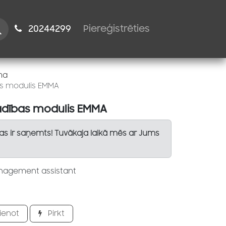
istiem
2024​​4299
Piereģistrēties
ma
as modulis EMMA
vadības modulis EMMA
Tas ir saņemts! Tuvākaja laikā mēs ar Jums
nagement assistant
ienot
Pirkt