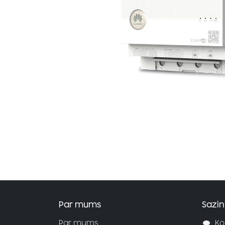
Par mums
Sazin
Par mums
Ko