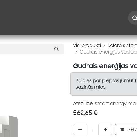
Iespējas
Kontakti
Risinājumi
Blogs
Speciāl
Visi produkti
Solārā sistē
Gudrais enerģijas vadīb
Gudrais enerģijas 
Paldies par pieprasījumu! 
sazināsimies.
Atsauce:
smart energy ma
562,65
€
Piev