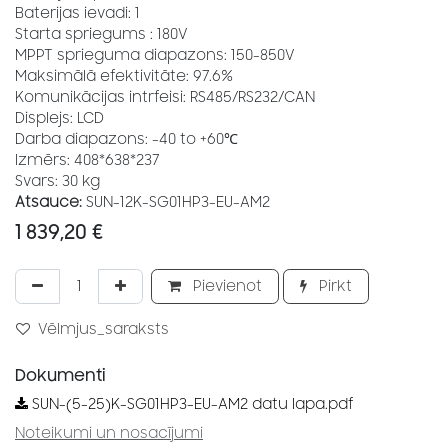
Baterijas ievadi: 1
Starta spriegums : 180V
MPPT sprieguma diapazons: 150-850V
Maksimālā efektivitāte: 97.6%
Komunikācijas intrfeisi: RS485/RS232/CAN
Displejs: LCD
Darba diapazons: -40 to +60℃
Izmērs: 408*638*237
Svars: 30 kg
Atsauce:
SUN-12K-SG01HP3-EU-AM2
1 839,20
€
Pievienot
Pirkt
Vēlmjus_saraksts
Dokumenti
SUN-(5-25)K-SG01HP3-EU-AM2 datu lapa.pdf
Noteikumi un nosacījumi