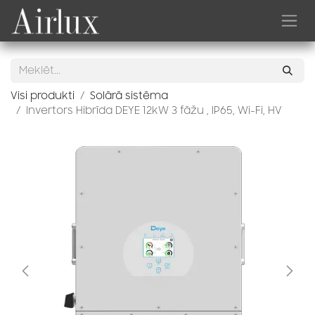
Skip to Content
Visi produkti
Solārā sistēma
Invertors Hibrīda DEYE 12kW 3 fāžu , IP65, Wi-Fi, HV