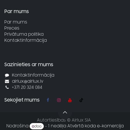
Par mums
Par mums
Preces
Privātuma politika
Kontaktinformācija
Sazinieties ar mums
Kontaktinformācija
airlux@airlux.lv
+371 20 324 084
Sekojiet mums
Autortiesības © Airlux SIA
Nodrošina
- 1 nedēļa
Atvērtā koda e-komercija