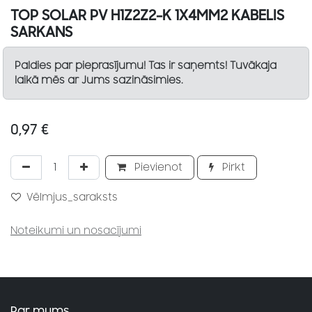
TOP SOLAR PV H1Z2Z2-K 1X4MM2 KABELIS
SARKANS
Paldies par pieprasījumu! Tas ir saņemts! Tuvākaja
laikā mēs ar Jums sazināsimies.
0,97
€
Pievienot
Pirkt
Vēlmjus_saraksts
Noteikumi un nosacījumi
Par mums