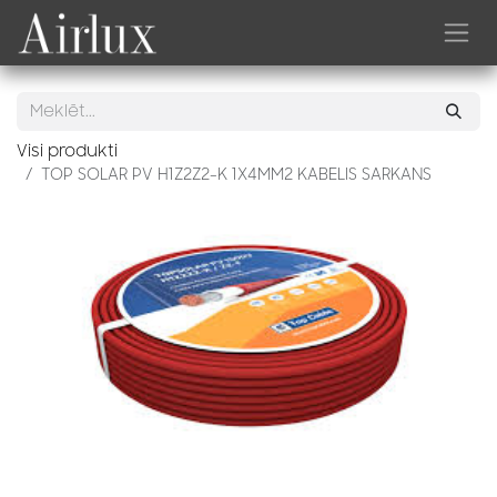
Skip to Content
Visi produkti
TOP SOLAR PV H1Z2Z2-K 1X4MM2 KABELIS SARKANS