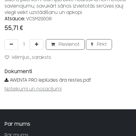
savienojumu, savukārt sānos izvietotās skrūves ļauj
viegli veikt uzstādīšanu un apkopi.
Atsauce:
VCSM200GR
55,71
€
Pievienot
Pirkt
Vēlmjus_saraksts
Dokumenti
AWENTA PRO ieplūdes āra restes.pdf
Noteikumi un nosacījumi
Par mums
Par mums