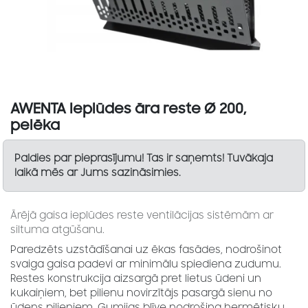
AWENTA Ieplūdes āra reste Ø 200,
pelēka
Paldies par pieprasījumu! Tas ir saņemts! Tuvākaja
laikā mēs ar Jums sazināsimies.
Ārējā gaisa ieplūdes reste ventilācijas sistēmām ar
siltuma atgūšanu.
Paredzēts uzstādīšanai uz ēkas fasādes, nodrošinot
svaiga gaisa padevi ar minimālu spiediena zudumu.
Restes konstrukcija aizsargā pret lietus ūdeni un
kukaiņiem, bet pilienu novirzītājs pasargā sienu no
ūdens pilieniem. Gumijas blīve nodrošina hermētisku