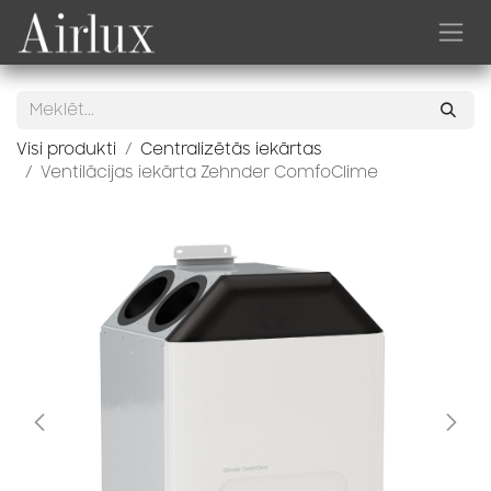
Skip to Content
Visi produkti
Centralizētās iekārtas
Ventilācijas iekārta Zehnder ComfoClime