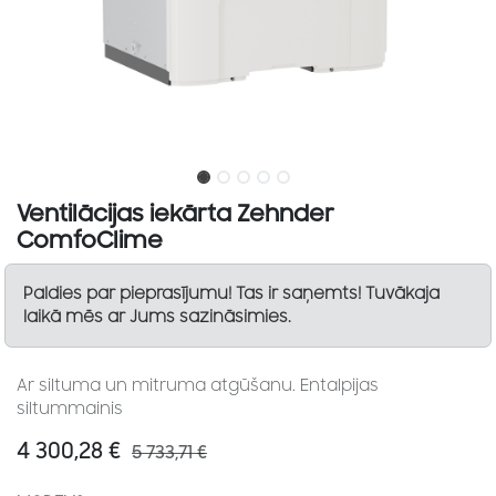
Ventilācijas iekārta Zehnder
ComfoClime
Paldies par pieprasījumu! Tas ir saņemts! Tuvākaja
laikā mēs ar Jums sazināsimies.
Ar siltuma un mitruma atgūšanu. Entalpijas
siltummainis
4 300,28
€
5 733,71
€