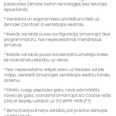
pateicoties Climate Switch tehnoloģijai, bez lietotāja
iejaukšanās.
* Vienkārša un ergonomiska uzstādīšana tieši uz
Zehnder ComfoAir Q ventilācijas iekārtas.
* Kreisās vai labās puses konfigurācija, izmantojot tikai
programmatūru, nav nepieciešamas mehāniskas
izmaiņas.
* Kreisās vai labās puses kondensāta uztvērēja izvēle,
lai nodrošinātu elastību uz vietas.
* Nav nepieciešams ārējais bloks uz fāsādes vai pie
mājas, vienkārši izmantojiet ventilācijas iekārtu kanālu
sistēmu.
* Filtrēts svaigs pieplūdes gaiss, nevis pārstrādāts
novecojis gaiss, standartā izmantojot ISO Coarse >65%
(G4) ar iespēju uzlabot uz ISO ePM1 >55% (F7).
* Zema trokšņa līmeņa darbība, pat ja ierīce darbojas