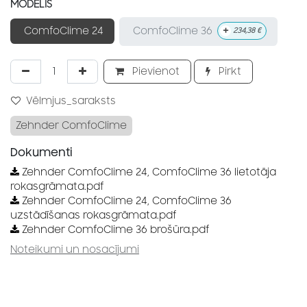
MODELIS
+
ComfoClime 36
ComfoClime 24
234,38
€
Pievienot
Pirkt
Vēlmjus_saraksts
Zehnder ComfoClime
Dokumenti
Zehnder ComfoClime 24, ComfoClime 36 lietotāja
rokasgrāmata.pdf
Zehnder ComfoClime 24, ComfoClime 36
uzstādīšanas rokasgrāmata.pdf
Zehnder ComfoClime 36 brošūra.pdf
Noteikumi un nosacījumi