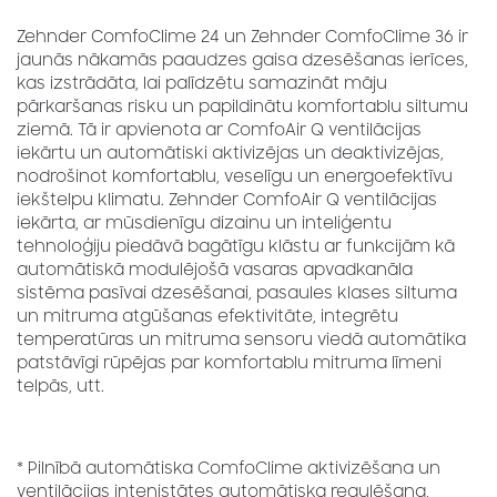
Zehnder ComfoClime 24 un Zehnder ComfoClime 36 ir
jaunās nākamās paaudzes gaisa dzesēšanas ierīces,
kas izstrādāta, lai palīdzētu samazināt māju
pārkaršanas risku un papildinātu komfortablu siltumu
ziemā. Tā ir apvienota ar ComfoAir Q ventilācijas
iekārtu un automātiski aktivizējas un deaktivizējas,
nodrošinot komfortablu, veselīgu un energoefektīvu
iekštelpu klimatu. Zehnder ComfoAir Q ventilācijas
iekārta, ar mūsdienīgu dizainu un inteliģentu
tehnoloģiju piedāvā bagātīgu klāstu ar funkcijām kā
automātiskā modulējošā vasaras apvadkanāla
sistēma pasīvai dzesēšanai, pasaules klases siltuma
un mitruma atgūšanas efektivitāte, integrētu
temperatūras un mitruma sensoru viedā automātika
patstāvīgi rūpējas par komfortablu mitruma līmeni
telpās, utt.
* Pilnībā automātiska ComfoClime aktivizēšana un
ventilācijas intenistātes automātiska regulēšana,