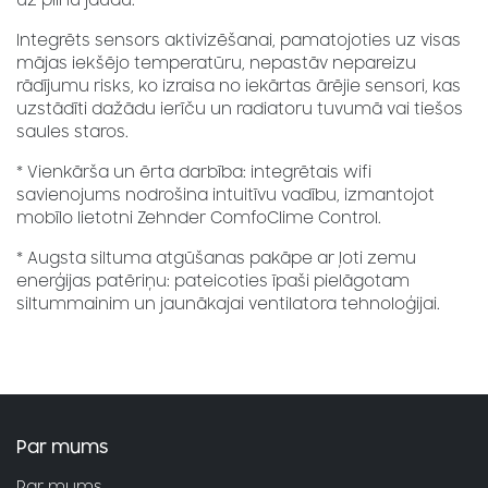
uz pilnu jaudu.
Integrēts sensors aktivizēšanai, pamatojoties uz visas
mājas iekšējo temperatūru, nepastāv nepareizu
rādījumu risks, ko izraisa no iekārtas ārējie sensori, kas
uzstādīti dažādu ierīču un radiatoru tuvumā vai tiešos
saules staros.
* Vienkārša un ērta darbība: integrētais wifi
savienojums nodrošina intuitīvu vadību, izmantojot
mobīlo lietotni Zehnder ComfoClime Control.
* Augsta siltuma atgūšanas pakāpe ar ļoti zemu
enerģijas patēriņu: pateicoties īpaši pielāgotam
siltummainim un jaunākajai ventilatora tehnoloģijai.
Par mums
Par mums