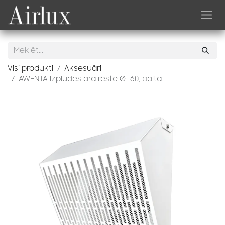
Skip to Content
Visi produkti
Aksesuāri
AWENTA Izplūdes āra reste Ø 160, balta