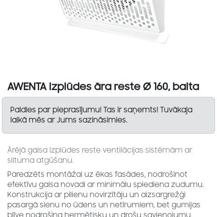
AWENTA Izplūdes āra reste Ø 160, balta
Paldies par pieprasījumu! Tas ir saņemts! Tuvākaja
laikā mēs ar Jums sazināsimies.
Ārējā gaisa izplūdes reste ventilācijas sistēmām ar
siltuma atgūšanu.
Paredzēts montāžai uz ēkas fasādes, nodrošinot
efektīvu gaisa novadi ar minimālu spiediena zudumu.
Konstrukcija ar pilienu novirzītāju un aizsargrežģi
pasargā sienu no ūdens un netīrumiem, bet gumijas
blīve nodrošina hermētisku un drošu savienojumu.