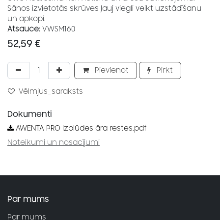
Sānos izvietotās skrūves ļauj viegli veikt uzstādīšanu
un apkopi.
Atsauce:
VWSM160
52,59
€
Pievienot
Pirkt
Vēlmjus_saraksts
Dokumenti
AWENTA PRO Izplūdes āra restes.pdf
Noteikumi un nosacījumi
Par mums
Par mums