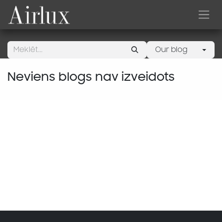
Skip to Content
Our blog
Neviens blogs nav izveidots