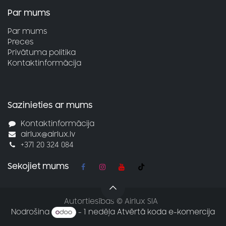
Par mums
Par mums
Preces
Privātuma politika
Kontaktinformācija
Sazinieties ar mums
Kontaktinformācija
airlux@airlux.lv
+371 20 324 084
Sekojiet mums
Autortiesības © Airlux SIA
Nodrošina
- 1 nedēļa
Atvērtā koda e-komercija