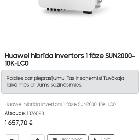
Huawei hibrīda invertors 1 fāze SUN2000-
10K-LC0
Paldies par pieprasījumu! Tas ir saņemts! Tuvākaja
laikā mēs ar Jums sazināsimies.
Huawei hibrīda invertors 1 fāze SUN2000-10K-LC0
Atsauce:
1076593
1 657,70
€
Pievienot
Pirkt