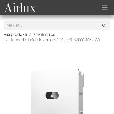
Skip to Content
Visi produkti
Privātmājas
Huawei hibrīda invertors 1 fāze SUN2000-10K-LC0