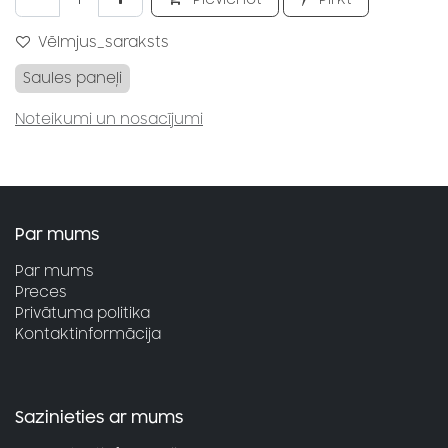
Vēlmjus_saraksts
Saules paneļi
Noteikumi un nosacījumi
Par mums
Par mums
Preces
Privātuma politika
Kontaktinformācija
Sazinieties ar mums