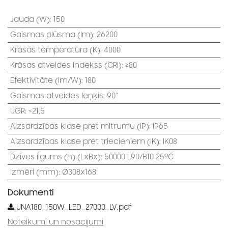
Jauda (W)
:
150
Gaismas plūsma (lm)
:
26200
Krāsas temperatūra (K)
:
4000
Krāsas atveides indekss (CRI)
:
≥80
Efektivitāte (lm/W)
:
180
Gaismas atveides leņķis
:
90°
UGR
:
<21,5
Aizsardzības klase pret mitrumu (IP)
:
IP65
Aizsardzības klase pret triecieniem (IK)
:
IK08
Dzīves ilgums (h) (LxBx)
:
50000 L90/B10 25⁰C
Izmēri (mm)
:
Ø308x168
Dokumenti
UNA180_150W_LED_27000_LV.pdf
Noteikumi un nosacījumi