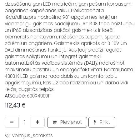
dzesēšanu gan LED matricām, gan pašam korpusam,
pagarinot kalpošanas laiku. Polikarbonāta
lēca/difuzors nodrošina 90° apgaismes leņķi un
vienmērīgu gaismas sadalījumu. Ar IK08 triecienizturību
un IP65 aizsardzības pakāpi, gaismeklis ir ideāli
piemērots noliktavām, ražošanas telpām, sporta
zālēm un angāriem. Gaismeklis aprīkots ar 0–10V un
DALI dimmēšanas funkciju, kas ļauj precīzi regulēt
gaismas spilgtumu un integrēt gaismekli
automatizētās vadības sistēmās (DALI), nodrošinot
maksimālu elastību un energoefektivitāti. Neitrāli baltā
4000 K LED gaisma rada dabisku un komfortablu
apgaismojumu, kas uzlabo redzamību un darba vidi
lielās, augstās telpās.
Atsauce:
6009400011
112,43
€
Pievienot
Pirkt
Vēlmjus_saraksts