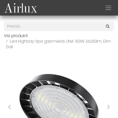
Skip to Content
Visi produkti
Led Highbay tipa gaismeklis UNA 150W 26200lm, Dim
Dali